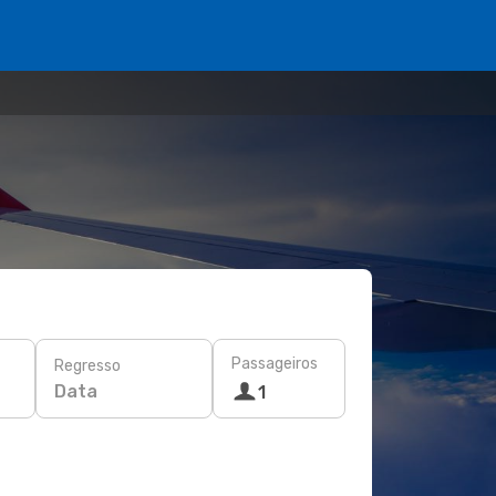
Passageiros
Regresso
Data
1