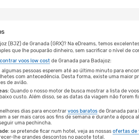
os
joz (BJZ) de Granada (GRX)? Na eDreams, temos excelentes 
les que lhe pouparão dinheiro, sem sacrificar o nível de co
contrar voos low cost
de Granada para Badajoz:
 algumas pessoas esperem até ao último minuto para encont
hetes com antecedência. Desta forma, existe uma maior pr
tes de avião.
eas
: Quando o nosso motor de busca mostrar a lista de voos 
baixo custo. Além disso, se as datas da viagem não forem fi
 melhores dias para encontrar
voos baratos
de Granada para 
dem a ser mais caros aos fins de semana e durante a época al
nseguir uma pechincha.
dade
: se pretende ficar num hotel, veja as nossas
ofertas de
recer-lhe grandes descontos no pacote total.