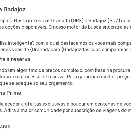
a Badajoz
ples. Basta introduzir Granada (GRX) e Badajoz (BJZ) como
as opções disponíveis. O nosso motor de busca encontra as 
 inteligente”, com a qual destacamos os voos mais compet
r apenas voos de {Granadapara {Badajozdas suas companhias 
te a reserva
do um algoritmo de preços complexo, com base na procura e
urante o processo de reserva. Para garantir o melhor preço
 que se adeque ao seu orçamento.
ms Prime
de aceder a ofertas exclusivas e poupar em centenas de voo
s. Adira à maior comunidade por subscrição de viagens do
eams