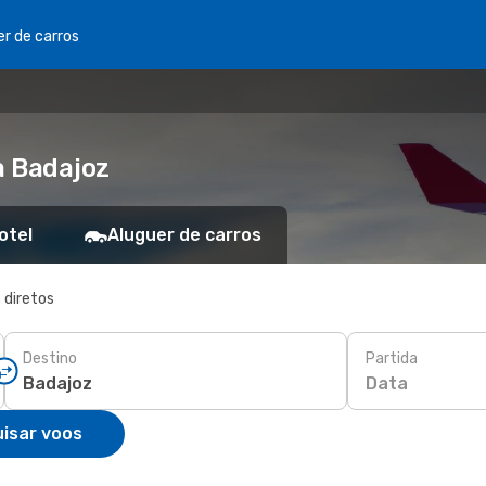
er de carros
a Badajoz
otel
Aluguer de carros
 diretos
Destino
Partida
Data
isar voos