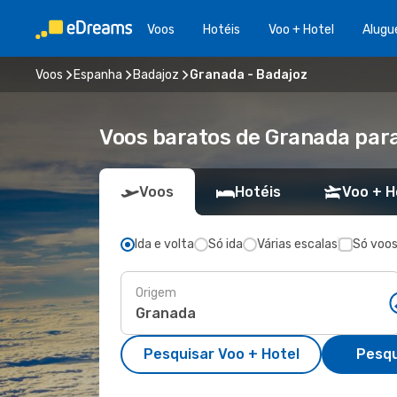
Voos
Hotéis
Voo + Hotel
Alugu
Voos
Espanha
Badajoz
Granada - Badajoz
Voos baratos de Granada par
Voos
Hotéis
Voo + H
Ida e volta
Só ida
Várias escalas
Só voos
Origem
Pesquisar Voo + Hotel
Pesqu