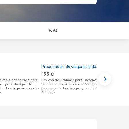
FAQ
Preço médio de viagens só de ida
A melhor al
155 €
abril
Um voo de Granada para Badajoz na
novembro é uma das melhores alturas
ada para Badajoz de
eDreams custa cerca de 155 €, com
para voar p
 dados de pesquisa dos
base nos dados dos preços dos últimos
Granada de 
s
6 meses
dos nossos 