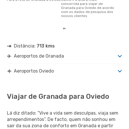
janeiro é uma das melhores
concorrida para viajar de
altu
Granada para Oviedo de acordo
com
com os dados de pesquisa dos
aco
nossos clientes
nos
Distância:
713 kms
Aeroportos de Granada
Aeroportos Oviedo
Viajar de Granada para Oviedo
Lá diz ditado: “Vive a vida sem desculpas, viaja sem
arrependimentos”. De facto, quem não sonhou em
sair da sua zona de conforto em Granada e partir