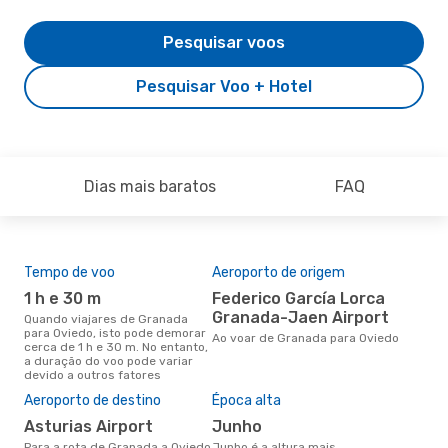
Pesquisar voos
Pesquisar Voo + Hotel
Dias mais baratos
FAQ
Tempo de voo
Aeroporto de origem
Com
ope
1 h e 30 m
Federico García Lorca
V
Granada-Jaen Airport
Quando viajares de Granada
para Oviedo, isto pode demorar
Companhias aéreas que viajam
Ao voar de Granada para Oviedo
cerca de 1 h e 30 m. No entanto,
de 
a duração do voo pode variar
devido a outros fatores
A m
Aeroporto de destino
Época alta
res
Asturias Airport
junho
s
Para a rota de Granada a Oviedo
junho é a altura mais