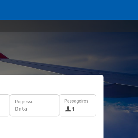
Passageiros
Regresso
Data
1