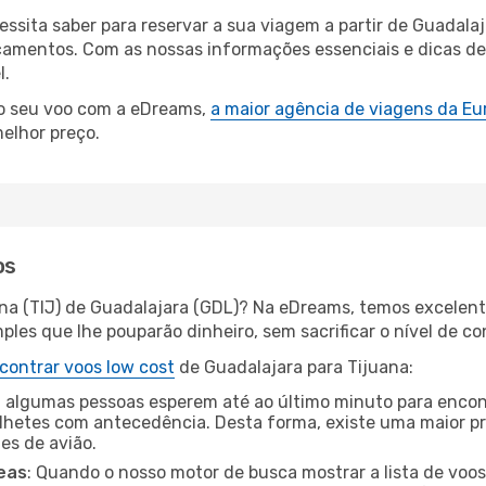
cessita saber para reservar a sua viagem a partir de Guada
amentos. Com as nossas informações essenciais e dicas de e
l.
 o seu voo com a eDreams,
a maior agência de viagens da Eu
elhor preço.
os
ana (TIJ) de Guadalajara (GDL)? Na eDreams, temos excelente
les que lhe pouparão dinheiro, sem sacrificar o nível de co
contrar voos low cost
de Guadalajara para Tijuana:
 algumas pessoas esperem até ao último minuto para encont
hetes com antecedência. Desta forma, existe uma maior pr
tes de avião.
eas
: Quando o nosso motor de busca mostrar a lista de voos 