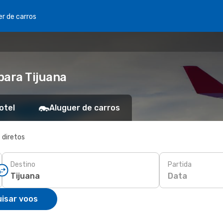
er de carros
para Tijuana
otel
Aluguer de carros
 diretos
Destino
Partida
Data
isar voos