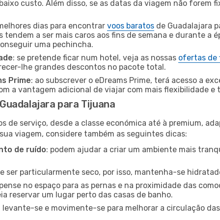
baixo custo. Além disso, se as datas da viagem não forem fi
 melhores dias para encontrar
voos baratos
de Guadalajara p
es tendem a ser mais caros aos fins de semana e durante a é
 conseguir uma pechincha.
dade
: se pretende ficar num hotel, veja as nossas
ofertas de
recer-lhe grandes descontos no pacote total.
ms Prime
: ao subscrever o eDreams Prime, terá acesso a exc
m a vantagem adicional de viajar com mais flexibilidade e 
Guadalajara para Tijuana
os de serviço, desde a classe económica até à premium, ad
 sua viagem, considere também as seguintes dicas:
to de ruído
: podem ajudar a criar um ambiente mais tranqu
de ser particularmente seco, por isso, mantenha-se hidratad
 pense no espaço para as pernas e na proximidade das comod
ia reservar um lugar perto das casas de banho.
: levante-se e movimente-se para melhorar a circulação das