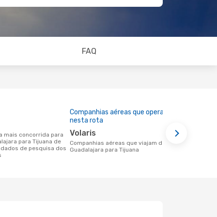
FAQ
Companhias aéreas que operam
Preço médi
nesta rota
92 €
Volaris
Um voo de Guadalajara para Tijuana na
lajara para Tijuana de
eDreams cus
Companhias aéreas que viajam de
 dados de pesquisa dos
base nos da
Guadalajara para Tijuana
s
6 meses