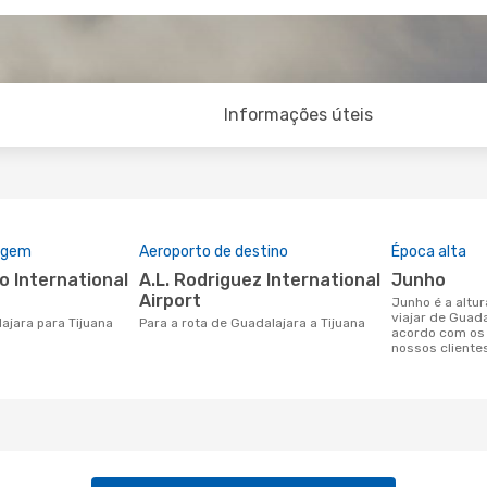
Informações úteis
rigem
Aeroporto de destino
Época alta
A.L. Rodriguez International
junho
Airport
junho é a altura mais concorrida para
viajar de Guada
lajara para Tijuana
Para a rota de Guadalajara a Tijuana
acordo com os
nossos cliente