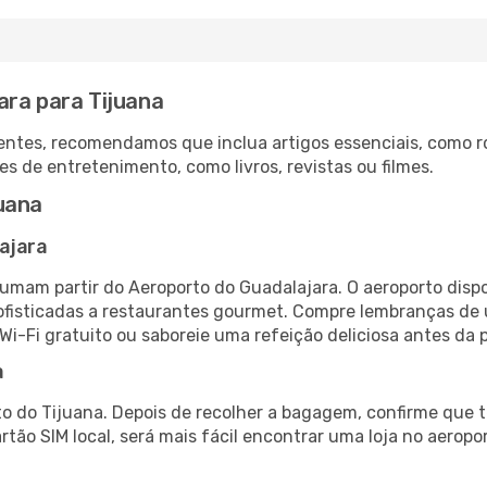
ara para Tijuana
ntes, recomendamos que inclua artigos essenciais, como r
es de entretenimento, como livros, revistas ou filmes.
uana
ajara
tumam partir do Aeroporto do Guadalajara. O aeroporto disp
fisticadas a restaurantes gourmet. Compre lembranças de úl
 Wi-Fi gratuito ou saboreie uma refeição deliciosa antes da p
a
o do Tijuana. Depois de recolher a bagagem, confirme que t
artão SIM local, será mais fácil encontrar uma loja no aero