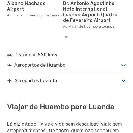
Albano Machado
Dr. Antonio Agostinho
16
Airport
Neto International
Um voo de Huambo para Luanda
Luanda Airport, Quatro
na 
Ao voar de Huambo para Luanda
€, 
de Fevereiro Airport
pre
Ao viajar de Huambo a Luanda
Distância:
520 kms
Aeroportos de Huambo
Aeroportos Luanda
Viajar de Huambo para Luanda
Lá diz ditado: “Vive a vida sem desculpas, viaja sem
arrependimentos”. De facto, quem não sonhou em