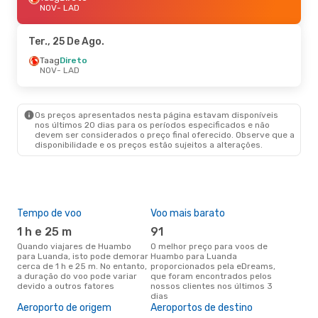
NOV
- LAD
Ter., 25 De Ago.
Taag
Direto
NOV
- LAD
Os preços apresentados nesta página estavam disponíveis
nos últimos 20 dias para os períodos especificados e não
devem ser considerados o preço final oferecido. Observe que a
disponibilidade e os preços estão sujeitos a alterações.
Tempo de voo
Voo mais barato
Épo
1 h e 25 m
91
j
Quando viajares de Huambo
O melhor preço para voos de
junho é a altura mais
para Luanda, isto pode demorar
Huambo para Luanda
conc
cerca de 1 h e 25 m. No entanto,
proporcionados pela eDreams,
Hua
a duração do voo pode variar
que foram encontrados pelos
com
devido a outros fatores
nossos clientes nos últimos 3
nos
dias
Pre
Aeroporto de origem
Aeroportos de destino
de 