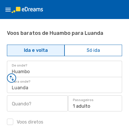
Voos baratos de Huambo para Luanda
Ida e volta
Só ida
De onde?
Huambo
Para onde?
Luanda
Passageiros
Quando?
1 adulto
Voos diretos