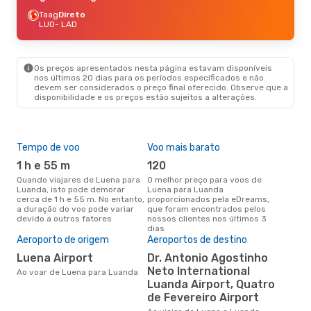
Taag
Direto
LUO
- LAD
Os preços apresentados nesta página estavam disponíveis
nos últimos 20 dias para os períodos especificados e não
devem ser considerados o preço final oferecido. Observe que a
disponibilidade e os preços estão sujeitos a alterações.
Tempo de voo
Voo mais barato
Épo
1 h e 55 m
120
j
Quando viajares de Luena para
O melhor preço para voos de
junho é a altura mais
Luanda, isto pode demorar
Luena para Luanda
conc
cerca de 1 h e 55 m. No entanto,
proporcionados pela eDreams,
par
a duração do voo pode variar
que foram encontrados pelos
dad
devido a outros fatores
nossos clientes nos últimos 3
clie
dias
Pre
Aeroporto de origem
Aeroportos de destino
de 
Luena Airport
Dr. Antonio Agostinho
19
Neto International
Ao voar de Luena para Luanda
Um voo de Luena para Luanda
Luanda Airport, Quatro
na 
€, 
de Fevereiro Airport
pre