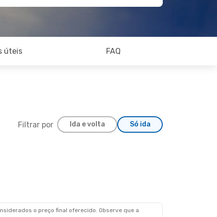
 úteis
FAQ
Filtrar por
Ida e volta
Só ida
siderados o preço final oferecido. Observe que a