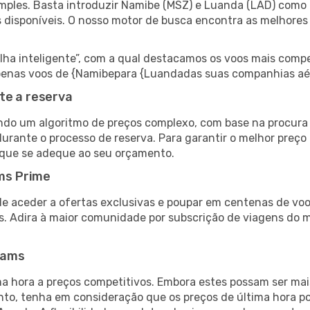
ples. Basta introduzir Namibe (MSZ) e Luanda (LAD) como a
s disponíveis. O nosso motor de busca encontra as melhores
 inteligente”, com a qual destacamos os voos mais compet
r apenas voos de {Namibepara {Luandadas suas companhias aé
te a reserva
do um algoritmo de preços complexo, com base na procura e
durante o processo de reserva. Para garantir o melhor preço
 que se adeque ao seu orçamento.
ms Prime
de aceder a ofertas exclusivas e poupar em centenas de voo
s. Adira à maior comunidade por subscrição de viagens do
eams
 hora a preços competitivos. Embora estes possam ser mais
nto, tenha em consideração que os preços de última hora p