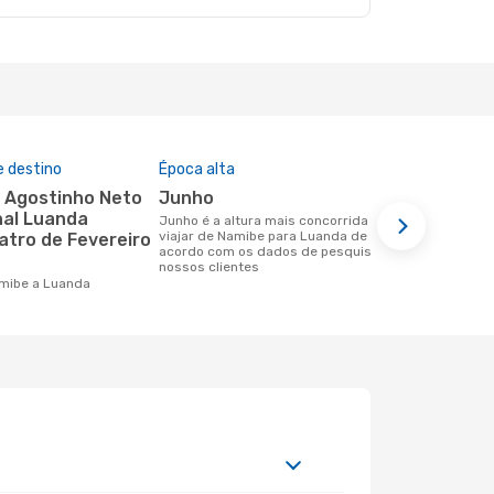
e destino
Época alta
Companhia
nesta rota
junho
Taag
nal Luanda
junho é a altura mais concorrida para
viajar de Namibe para Luanda de
uatro de Fevereiro
Companhias aéreas que viajam de
acordo com os dados de pesquisa dos
Namibe par
nossos clientes
Namibe a Luanda