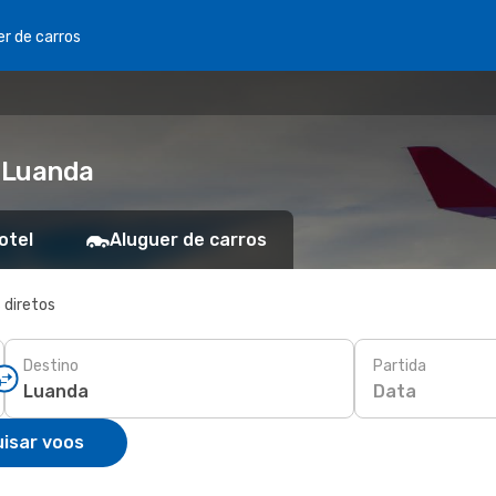
er de carros
 Luanda
otel
Aluguer de carros
 diretos
Destino
Partida
Data
isar voos