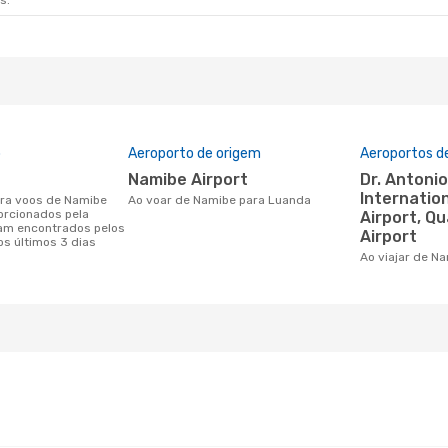
s.
o
Aeroporto de origem
Aeroportos d
Namibe Airport
Dr. Antonio Agostinho Neto
Internatio
Ao voar de Namibe para Luanda
orcionados pela
Airport, Q
am encontrados pelos
Airport
os últimos 3 dias
Ao viajar de 