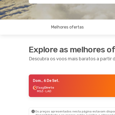
Melhores ofertas
Explore as melhores o
Descubra os voos mais baratos a partir
Dom., 6 De Set.
Dom., 4 De Out.
- Ter., 6 De Out.
Dom., 6
Taag
Direto
MSZ
- LAD
Taag
Direto
Taag
D
MSZ
- LAD
MSZ
- 
Taag
Direto
Taag
D
LAD
- MSZ
LAD
- 
Os preços apresentados nesta página estavam disponí