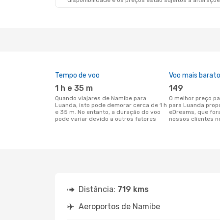
disponibilidade e os preços estão sujeitos a alteraçõe
Tempo de voo
Voo mais barat
1 h e 35 m
149
Quando viajares de Namibe para
O melhor preço para voos de Namibe
Luanda, isto pode demorar cerca de 1 h
para Luanda prop
e 35 m. No entanto, a duração do voo
eDreams, que for
pode variar devido a outros fatores
nossos clientes n
Distância:
719 kms
Aeroportos de Namibe