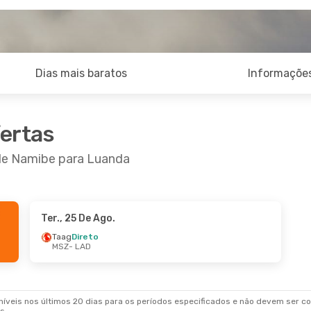
Dias mais baratos
Informações
fertas
 de Namibe para Luanda
Ter., 25 De Ago.
 De Set.
- Dom., 13 De Set.
Taag
Direto
MSZ
- LAD
ireto
LAD
ireto
MSZ
veis nos últimos 20 dias para os períodos especificados e não devem ser con