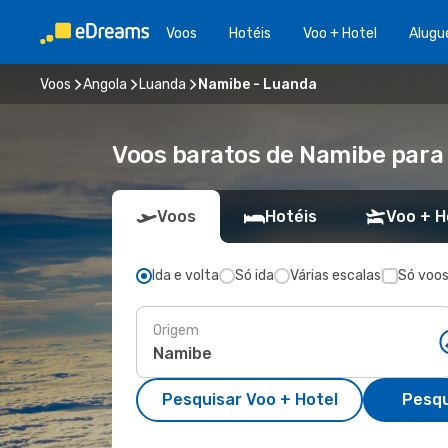
Voos
Hotéis
Voo + Hotel
Alugu
Voos
Angola
Luanda
Namibe - Luanda
Voos baratos de Namibe para
Voos
Hotéis
Voo + H
Ida e volta
Só ida
Várias escalas
Só voos
Origem
Pesquisar Voo + Hotel
Pesqu