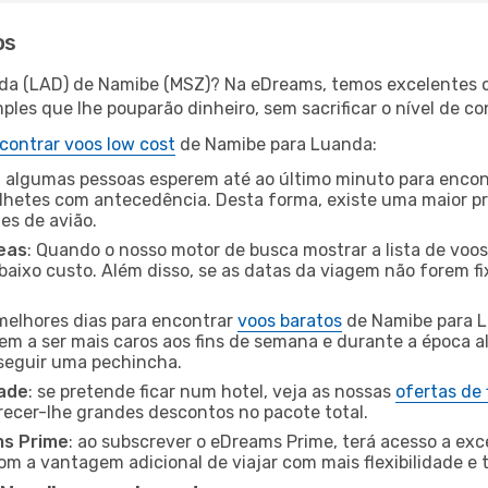
os
nda (LAD) de Namibe (MSZ)? Na eDreams, temos excelentes of
les que lhe pouparão dinheiro, sem sacrificar o nível de co
contrar voos low cost
de Namibe para Luanda:
 algumas pessoas esperem até ao último minuto para encont
hetes com antecedência. Desta forma, existe uma maior pr
tes de avião.
eas
: Quando o nosso motor de busca mostrar a lista de voos 
baixo custo. Além disso, se as datas da viagem não forem fi
 melhores dias para encontrar
voos baratos
de Namibe para L
dem a ser mais caros aos fins de semana e durante a época al
nseguir uma pechincha.
dade
: se pretende ficar num hotel, veja as nossas
ofertas de
recer-lhe grandes descontos no pacote total.
ms Prime
: ao subscrever o eDreams Prime, terá acesso a exc
m a vantagem adicional de viajar com mais flexibilidade e 