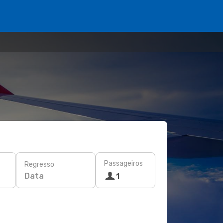
Passageiros
Regresso
Data
1