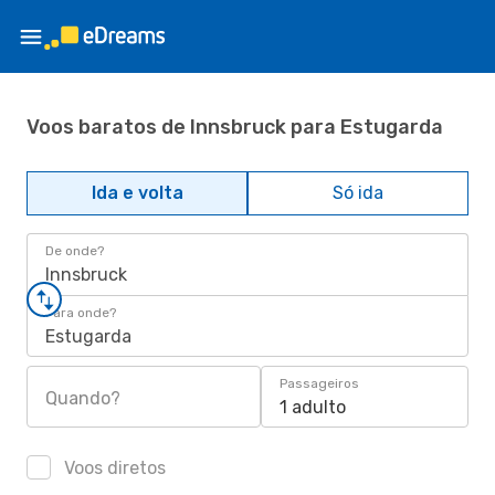
Voos baratos de Innsbruck para Estugarda
Ida e volta
Só ida
De onde?
Innsbruck
Para onde?
Estugarda
Passageiros
Quando?
1 adulto
Voos diretos