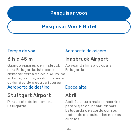
Pesquisar voos
Pesquisar Voo + Hotel
Tempo de voo
Aeroporto de origem
Pre
de 
6 h e 45 m
Innsbruck Airport
2
Quando viajares de Innsbruck
Ao voar de Innsbruck para
para Estugarda, isto pode
Estugarda
Um voo de Innsbruck para
demorar cerca de 6 h e 45 m. No
Est
entanto, a duração do voo pode
cer
variar devido a outros fatores
dad
Aeroporto de destino
Época alta
mes
Stuttgart Airport
abril
Para a rota de Innsbruck a
abril é a altura mais concorrida
Estugarda
para viajar de Innsbruck para
Estugarda de acordo com os
dados de pesquisa dos nossos
clientes