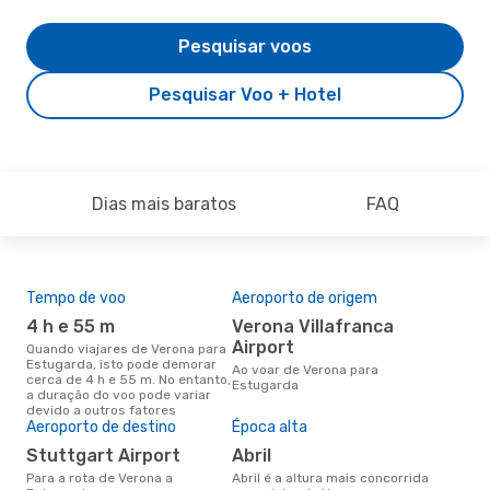
Pesquisar voos
Pesquisar Voo + Hotel
Dias mais baratos
FAQ
Tempo de voo
Aeroporto de origem
Pre
de 
4 h e 55 m
Verona Villafranca
2
Airport
Quando viajares de Verona para
Estugarda, isto pode demorar
Um voo de Verona para
Ao voar de Verona para
cerca de 4 h e 55 m. No entanto,
Est
Estugarda
a duração do voo pode variar
cer
devido a outros fatores
dad
Aeroporto de destino
Época alta
mes
Stuttgart Airport
abril
Para a rota de Verona a
abril é a altura mais concorrida