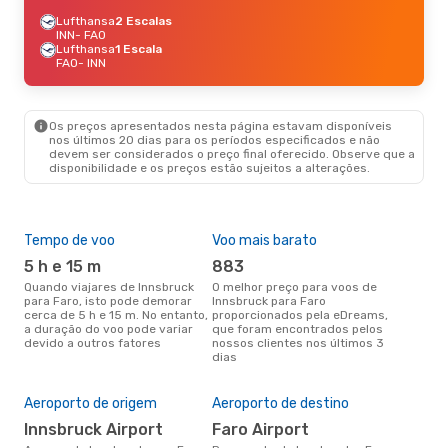
Lufthansa
2 Escalas
INN
- FAO
Lufthansa
1 Escala
FAO
- INN
Os preços apresentados nesta página estavam disponíveis
nos últimos 20 dias para os períodos especificados e não
devem ser considerados o preço final oferecido. Observe que a
disponibilidade e os preços estão sujeitos a alterações.
Tempo de voo
Voo mais barato
Épo
5 h e 15 m
883
j
Quando viajares de Innsbruck
O melhor preço para voos de
junho é a altura mais
para Faro, isto pode demorar
Innsbruck para Faro
conc
cerca de 5 h e 15 m. No entanto,
proporcionados pela eDreams,
Inn
a duração do voo pode variar
que foram encontrados pelos
com
devido a outros fatores
nossos clientes nos últimos 3
nos
dias
A m
res
Aeroporto de origem
Aeroporto de destino
d
dezembro é uma das melhores
Innsbruck Airport
Faro Airport
altu