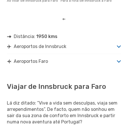
Ao voar de Innsbruck para Faro
Para a rota de Innsbruck a Faro
par
com
clie
Distância:
1950 kms
Aeroportos de Innsbruck
Aeroportos Faro
Viajar de Innsbruck para Faro
Lá diz ditado: “Vive a vida sem desculpas, viaja sem
arrependimentos”. De facto, quem não sonhou em
sair da sua zona de conforto em Innsbruck e partir
numa nova aventura até Portugal?