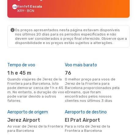
Renfe
1 Escala
XRY
- BCN
Os preços apresentados nesta página estavam disponíveis
nos últimos 20 dias para os períodos especificados e não
devem ser considerados o preço final oferecido. Observe que a
disponibilidade e os preços estão sujeitos a alterações.
Tempo de voo
Voo mais barato
Épo
1 h e 45 m
76
j
Quando viajares de Jerez de la
O melhor preço para voos de
junho é a altura mais
Frontera para Barcelona, isto
Jerez de la Frontera para
conc
pode demorar cerca de 1 h e 45
Barcelona proporcionados pela
de l
m. No entanto, a duração do voo
eDreams, que foram
de 
pode variar devido a outros
encontrados pelos nossos
pes
fatores
clientes nos últimos 3 dias
Pre
de 
Aeroporto de origem
Aeroporto de destino
13
Jerez Airport
El Prat Airport
Um voo de Jerez de la Frontera
par
Ao voar de Jerez de la Frontera
Para a rota de Jerez de la
cus
para Barcelona
Frontera a Barcelona
nos