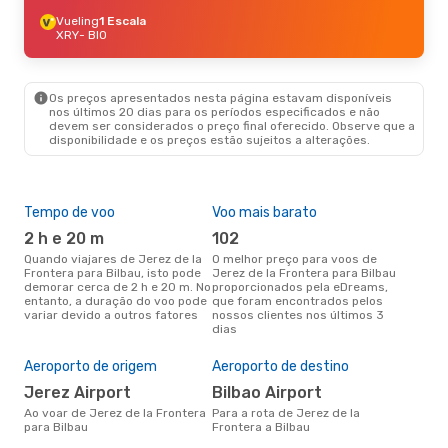
Vueling
1 Escala
XRY
- BIO
Os preços apresentados nesta página estavam disponíveis
nos últimos 20 dias para os períodos especificados e não
devem ser considerados o preço final oferecido. Observe que a
disponibilidade e os preços estão sujeitos a alterações.
Tempo de voo
Voo mais barato
Épo
2 h e 20 m
102
j
Quando viajares de Jerez de la
O melhor preço para voos de
junho é a altura mais
Frontera para Bilbau, isto pode
Jerez de la Frontera para Bilbau
conc
demorar cerca de 2 h e 20 m. No
proporcionados pela eDreams,
de l
entanto, a duração do voo pode
que foram encontrados pelos
aco
variar devido a outros fatores
nossos clientes nos últimos 3
pes
dias
Pre
de 
Aeroporto de origem
Aeroporto de destino
2
Jerez Airport
Bilbao Airport
Um voo de Jerez de la Frontera
par
Ao voar de Jerez de la Frontera
Para a rota de Jerez de la
cer
para Bilbau
Frontera a Bilbau
dad