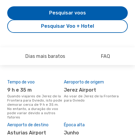
Pesquisar voos
Pesquisar Voo + Hotel
Dias mais baratos
FAQ
Tempo de voo
Aeroporto de origem
Com
ope
9 h e 35 m
Jerez Airport
V
Quando viajares de Jerez de la
Ao voar de Jerez de la Frontera
Frontera para Oviedo, isto pode
para Oviedo
Companhias aéreas que viajam
demorar cerca de 9 h e 35 m.
de J
No entanto, a duração do voo
Ovi
pode variar devido a outros
fatores
A m
Aeroporto de destino
Época alta
res
Asturias Airport
junho