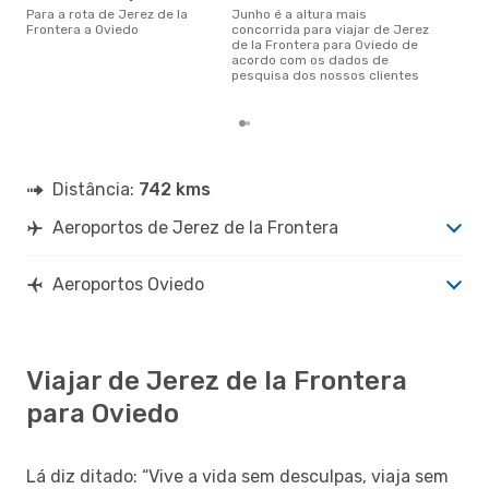
s
Para a rota de Jerez de la
junho é a altura mais
janeiro é uma das melhores
Frontera a Oviedo
concorrida para viajar de Jerez
altu
de la Frontera para Oviedo de
com
acordo com os dados de
Fro
pesquisa dos nossos clientes
dad
Distância:
742 kms
Aeroportos de Jerez de la Frontera
Aeroportos Oviedo
Viajar de Jerez de la Frontera
para Oviedo
Lá diz ditado: “Vive a vida sem desculpas, viaja sem