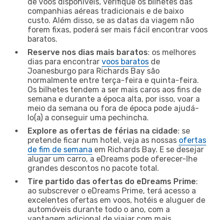
de voos disponíveis, verifique os bilhetes das
companhias aéreas tradicionais e de baixo
custo. Além disso, se as datas da viagem não
forem fixas, poderá ser mais fácil encontrar voos
baratos.
Reserve nos dias mais baratos
: os melhores
dias para encontrar
voos baratos
de
Joanesburgo para Richards Bay são
normalmente entre terça-feira e quinta-feira.
Os bilhetes tendem a ser mais caros aos fins de
semana e durante a época alta, por isso, voar a
meio da semana ou fora de época pode ajudá-
lo(a) a conseguir uma pechincha.
Explore as ofertas de férias na cidade
: se
pretende ficar num hotel, veja as nossas
ofertas
de fim de semana
em Richards Bay. E se desejar
alugar um carro, a eDreams pode oferecer-lhe
grandes descontos no pacote total.
Tire partido das ofertas do eDreams Prime
:
ao subscrever o eDreams Prime, terá acesso a
excelentes ofertas em voos, hotéis e aluguer de
automóveis durante todo o ano, com a
vantagem adicional de viajar com mais