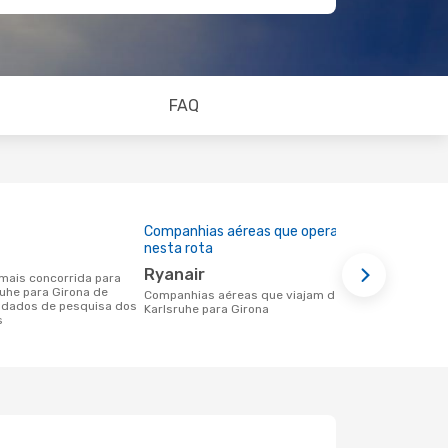
FAQ
Companhias aéreas que operam
Preço médi
nesta rota
59 €
Ryanair
Um voo de Karlsruhe para Girona na
ruhe para Girona de
eDreams cus
Companhias aéreas que viajam de
 dados de pesquisa dos
base nos da
Karlsruhe para Girona
s
6 meses