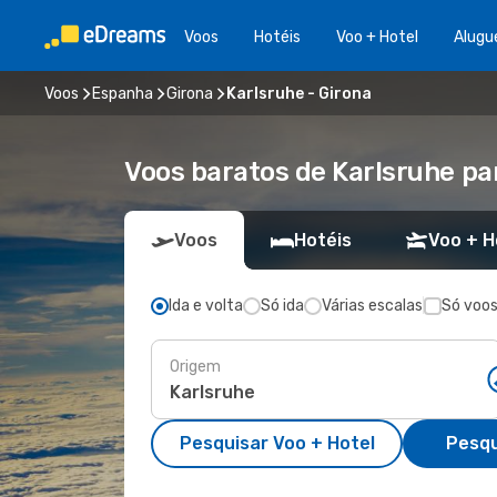
Voos
Hotéis
Voo + Hotel
Alugu
Voos
Espanha
Girona
Karlsruhe - Girona
Voos baratos de Karlsruhe pa
Voos
Hotéis
Voo + H
Ida e volta
Só ida
Várias escalas
Só voos
Origem
Pesquisar Voo + Hotel
Pesqu