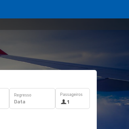
Passageiros
Regresso
Data
1