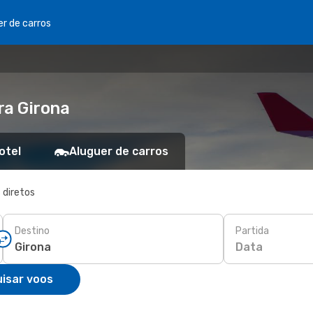
er de carros
ra Girona
otel
Aluguer de carros
 diretos
Destino
Partida
Data
isar voos