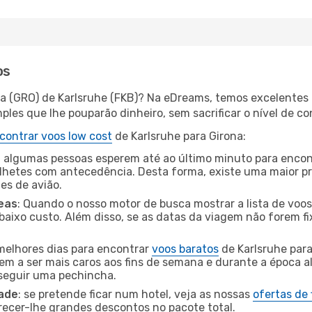
os
na (GRO) de Karlsruhe (FKB)? Na eDreams, temos excelentes 
les que lhe pouparão dinheiro, sem sacrificar o nível de co
contrar voos low cost
de Karlsruhe para Girona:
 algumas pessoas esperem até ao último minuto para encont
hetes com antecedência. Desta forma, existe uma maior pr
tes de avião.
eas
: Quando o nosso motor de busca mostrar a lista de voos 
baixo custo. Além disso, se as datas da viagem não forem fi
 melhores dias para encontrar
voos baratos
de Karlsruhe par
dem a ser mais caros aos fins de semana e durante a época al
nseguir uma pechincha.
dade
: se pretende ficar num hotel, veja as nossas
ofertas de
recer-lhe grandes descontos no pacote total.