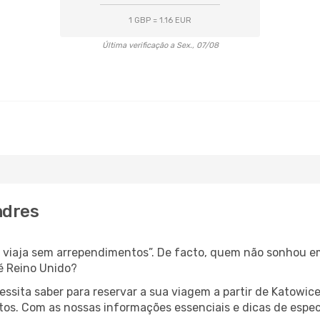
1 GBP = 1.16 EUR
Última verificação a Sex., 07/08
ndres
s, viaja sem arrependimentos”. De facto, quem não sonhou e
é Reino Unido?
cessita saber para reservar a sua viagem a partir de Kato
s. Com as nossas informações essenciais e dicas de especi