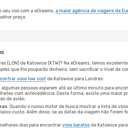
.
 o seu voo com a eDreams,
a maior agência de viagens da Eu
elhor preço.
os
res (LON) de Katowice (KTW)? Na eDreams, temos excelentes
les que lhe pouparão dinheiro, sem sacrificar o nível de co
contrar voos low cost
de Katowice para Londres:
 algumas pessoas esperem até ao último minuto para encont
hetes com antecedência. Desta forma, existe uma maior pr
tes de avião.
eas
: Quando o nosso motor de busca mostrar a lista de voos 
baixo custo. Além disso, se as datas da viagem não forem fi
 melhores dias para encontrar
voos baratos
de Katowice para