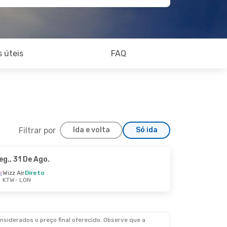
 úteis
FAQ
Filtrar por
Ida e volta
Só ida
eg., 31 De Ago.
Wizz Air
Direto
KTW
- LON
siderados o preço final oferecido. Observe que a