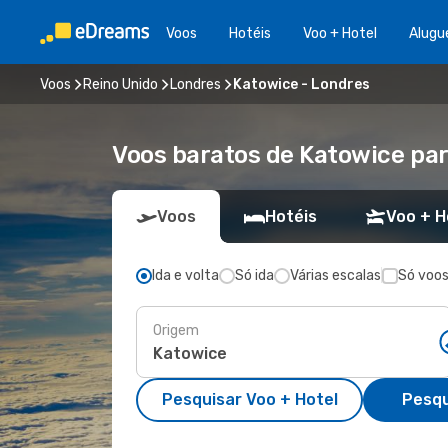
Voos
Hotéis
Voo + Hotel
Alugu
Voos
Reino Unido
Londres
Katowice - Londres
Voos baratos de Katowice pa
Voos
Hotéis
Voo + H
Ida e volta
Só ida
Várias escalas
Só voos
Origem
Pesquisar Voo + Hotel
Pesqu