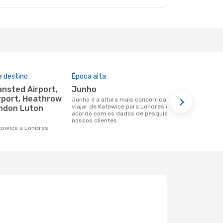
e destino
Época alta
Companhia
nesta rota
junho
Wizz Air
rport, Heathrow
junho é a altura mais concorrida para
viajar de Katowice para Londres de
ondon Luton
Companhias aéreas que viajam de
acordo com os dados de pesquisa dos
Katowice pa
nossos clientes
atowice a Londres