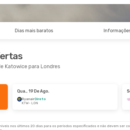
Dias mais baratos
Informações
fertas
 de Katowice para Londres
Qua., 19 De Ago.
S
8 De Out.
- Seg., 19 De Out.
Ryanair
Direto
KTW
- LON
ir
Direto
LON
ir
Direto
KTW
veis nos últimos 20 dias para os períodos especificados e não devem ser con