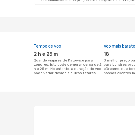
disponibilidade e os preços estão sujeitos a alteraçõe
Tempo de voo
Voo mais barat
2 h e 25 m
18
Quando viajares de Katowice para
O melhor preço para voos de Katowice
Londres, isto pode demorar cerca de 2
para Londres pro
h e 25 m. No entanto, a duração do voo
eDreams, que for
pode variar devido a outros fatores
nossos clientes n