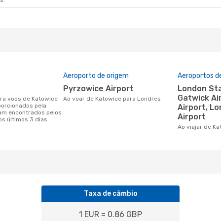
s.
o
Aeroporto de origem
Aeroportos d
Pyrzowice Airport
London Stansted Airport,
Gatwick Ai
Ao voar de Katowice para Londres
porcionados pela
Airport, L
am encontrados pelos
Airport
os últimos 3 dias
Ao viajar de K
Taxa de câmbio
1 EUR = 0.86 GBP