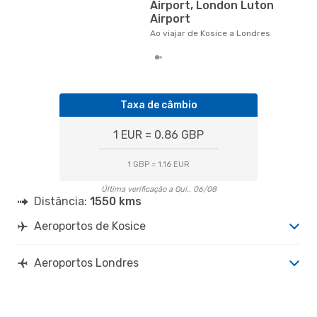
Airport, London Luton
€, 
Airport
pre
Ao viajar de Kosice a Londres
Taxa de câmbio
1 EUR = 0.86 GBP
1 GBP = 1.16 EUR
Última verificação a Qui., 06/08
Distância:
1550 kms
Aeroportos de Kosice
Aeroportos Londres