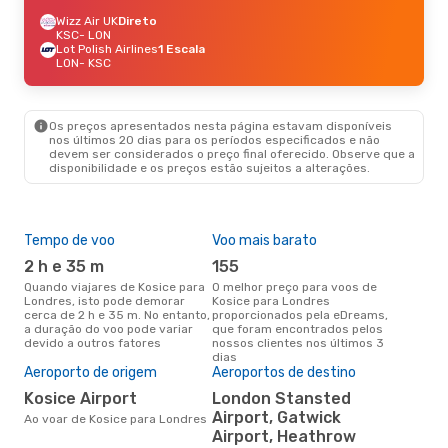
Wizz Air UK
Direto
KSC
- LON
Lot Polish Airlines
1 Escala
LON
- KSC
Os preços apresentados nesta página estavam disponíveis
nos últimos 20 dias para os períodos especificados e não
devem ser considerados o preço final oferecido. Observe que a
disponibilidade e os preços estão sujeitos a alterações.
Tempo de voo
Voo mais barato
Épo
2 h e 35 m
155
j
Quando viajares de Kosice para
O melhor preço para voos de
junho é a altura mais
Londres, isto pode demorar
Kosice para Londres
conc
cerca de 2 h e 35 m. No entanto,
proporcionados pela eDreams,
par
a duração do voo pode variar
que foram encontrados pelos
dad
devido a outros fatores
nossos clientes nos últimos 3
clie
dias
Pre
Aeroporto de origem
Aeroportos de destino
de 
Kosice Airport
London Stansted
9
Airport, Gatwick
Ao voar de Kosice para Londres
Um voo de Kosice para Londres
Airport, Heathrow
na 