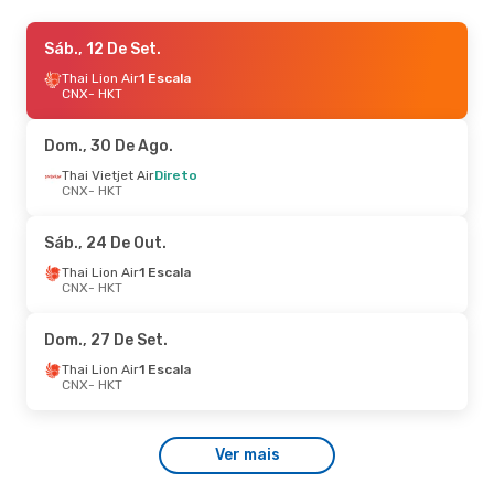
Qui., 27 De Ago.
Sáb., 12 De Set.
- Seg., 31 De Ago.
Thai Vietjet Air
Thai Lion Air
1 Escala
1 Escala
CNX
CNX
- HKT
- HKT
Thai Vietjet Air
Direto
HKT
- CNX
Dom., 30 De Ago.
Qui., 1 De Out.
Thai Vietjet Air
- Sáb., 3 De Out.
Direto
CNX
- HKT
Thai Vietjet Air
Direto
CNX
- HKT
Thai Vietjet Air
Direto
Sáb., 24 De Out.
HKT
- CNX
Thai Lion Air
1 Escala
CNX
- HKT
Dom., 27 De Set.
Thai Lion Air
1 Escala
CNX
- HKT
Ver mais