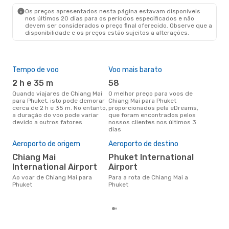
Os preços apresentados nesta página estavam disponíveis
nos últimos 20 dias para os períodos especificados e não
devem ser considerados o preço final oferecido. Observe que a
disponibilidade e os preços estão sujeitos a alterações.
Tempo de voo
Voo mais barato
Épo
2 h e 35 m
58
j
Quando viajares de Chiang Mai
O melhor preço para voos de
junho é a altura mais
para Phuket, isto pode demorar
Chiang Mai para Phuket
conc
cerca de 2 h e 35 m. No entanto,
proporcionados pela eDreams,
Mai
a duração do voo pode variar
que foram encontrados pelos
os 
devido a outros fatores
nossos clientes nos últimos 3
nos
dias
Pre
de 
Aeroporto de origem
Aeroporto de destino
79
Chiang Mai
Phuket International
Um voo de Chiang Mai para
International Airport
Airport
Phu
de 
Ao voar de Chiang Mai para
Para a rota de Chiang Mai a
dos
Phuket
Phuket