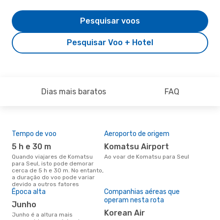
Pesquisar voos
Pesquisar Voo + Hotel
Dias mais baratos
FAQ
Tempo de voo
Aeroporto de origem
Pre
de 
5 h e 30 m
Komatsu Airport
4
Quando viajares de Komatsu
Ao voar de Komatsu para Seul
para Seul, isto pode demorar
Um voo de Komatsu para Seul
cerca de 5 h e 30 m. No entanto,
na 
a duração do voo pode variar
€, 
devido a outros fatores
pre
Época alta
Companhias aéreas que
operam nesta rota
junho
Korean Air
junho é a altura mais