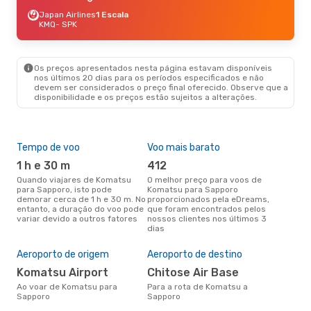
Japan Airlines
1 Escala
KMQ
- SPK
Os preços apresentados nesta página estavam disponíveis
nos últimos 20 dias para os períodos especificados e não
devem ser considerados o preço final oferecido. Observe que a
disponibilidade e os preços estão sujeitos a alterações.
Tempo de voo
Voo mais barato
Épo
1 h e 30 m
412
j
Quando viajares de Komatsu
O melhor preço para voos de
junho é a altura mais
para Sapporo, isto pode
Komatsu para Sapporo
conc
demorar cerca de 1 h e 30 m. No
proporcionados pela eDreams,
Kom
entanto, a duração do voo pode
que foram encontrados pelos
aco
variar devido a outros fatores
nossos clientes nos últimos 3
pes
dias
Pre
de 
Aeroporto de origem
Aeroporto de destino
2
Komatsu Airport
Chitose Air Base
Um voo de Komatsu para
Sap
Ao voar de Komatsu para
Para a rota de Komatsu a
cer
Sapporo
Sapporo
dad