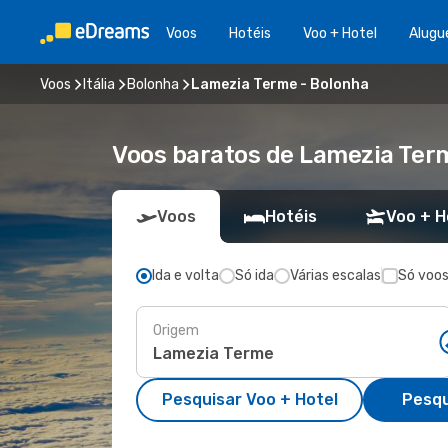
Voos
Hotéis
Voo + Hotel
Alugu
Voos
Itália
Bolonha
Lamezia Terme - Bolonha
Voos baratos de Lamezia Ter
Voos
Hotéis
Voo + H
Ida e volta
Só ida
Várias escalas
Só voos
Origem
Pesquisar Voo + Hotel
Pesqu