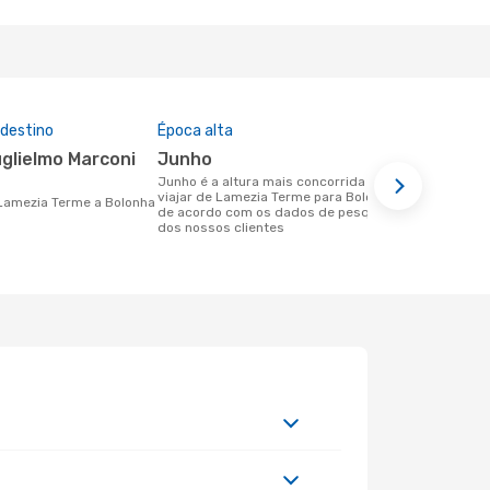
 destino
Época alta
Companhia
nesta rota
junho
Ryanair
junho é a altura mais concorrida para
viajar de Lamezia Terme para Bolonha
Companhias aéreas que viajam de
e Lamezia Terme a Bolonha
de acordo com os dados de pesquisa
Lamezia Ter
dos nossos clientes