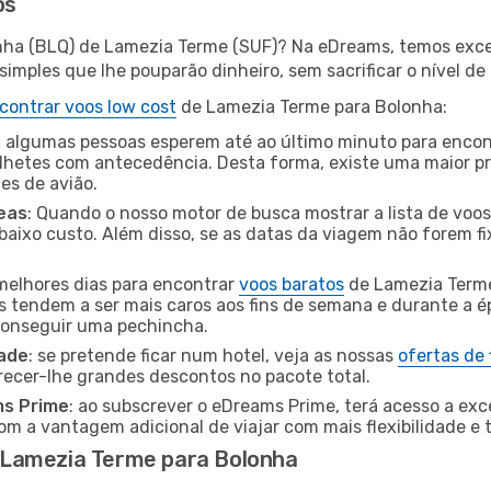
os
onha (BLQ) de Lamezia Terme (SUF)? Na eDreams, temos excel
imples que lhe pouparão dinheiro, sem sacrificar o nível de
contrar voos low cost
de Lamezia Terme para Bolonha:
 algumas pessoas esperem até ao último minuto para encont
hetes com antecedência. Desta forma, existe uma maior pr
tes de avião.
eas
: Quando o nosso motor de busca mostrar a lista de voos 
baixo custo. Além disso, se as datas da viagem não forem fi
 melhores dias para encontrar
voos baratos
de Lamezia Terme
es tendem a ser mais caros aos fins de semana e durante a é
 conseguir uma pechincha.
dade
: se pretende ficar num hotel, veja as nossas
ofertas de
recer-lhe grandes descontos no pacote total.
ms Prime
: ao subscrever o eDreams Prime, terá acesso a exc
m a vantagem adicional de viajar com mais flexibilidade e 
 Lamezia Terme para Bolonha