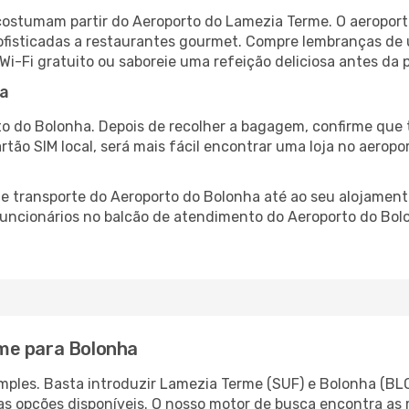
ostumam partir do Aeroporto do Lamezia Terme. O aeroport
fisticadas a restaurantes gourmet. Compre lembranças de úl
 Wi-Fi gratuito ou saboreie uma refeição deliciosa antes da p
ha
o do Bolonha. Depois de recolher a bagagem, confirme que 
artão SIM local, será mais fácil encontrar uma loja no aero
 transporte do Aeroporto do Bolonha até ao seu alojamento
 funcionários no balcão de atendimento do Aeroporto do B
me para Bolonha
ples. Basta introduzir Lamezia Terme (SUF) e Bolonha (BLQ
as opções disponíveis. O nosso motor de busca encontra as 