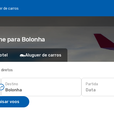
er de carros
me para Bolonha
otel
Aluguer de carros
 diretos
Destino
Partida
Data
isar voos