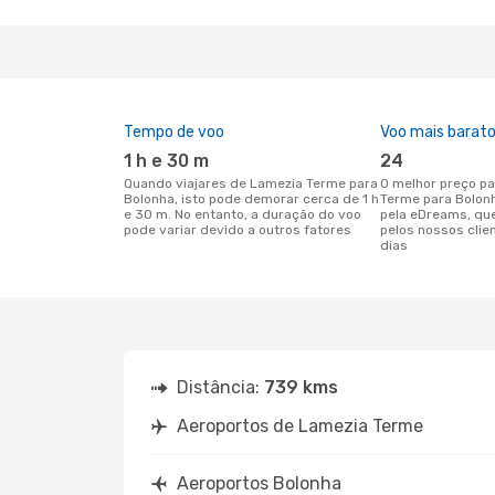
Tempo de voo
Voo mais barat
1 h e 30 m
24
Quando viajares de Lamezia Terme para
O melhor preço para voos de Lamezia
Bolonha, isto pode demorar cerca de 1 h
Terme para Bolon
e 30 m. No entanto, a duração do voo
pela eDreams, qu
pode variar devido a outros fatores
pelos nossos clie
dias
Distância:
739 kms
Aeroportos de Lamezia Terme
Aeroportos Bolonha