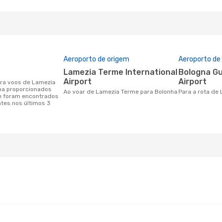
o
Aeroporto de origem
Aeroporto de
Lamezia Terme International
Bologna Guglielmo Marconi
Airport
Airport
ha proporcionados
Ao voar de Lamezia Terme para Bolonha
Para a rota d
e foram encontrados
ntes nos últimos 3