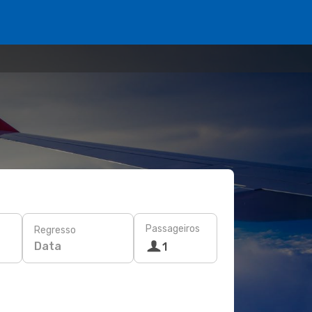
Passageiros
Regresso
Data
1