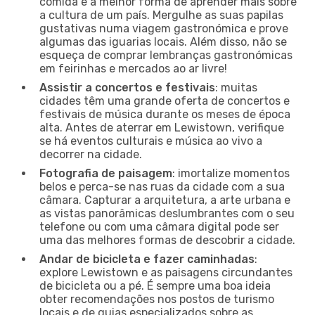
comida é a melhor forma de aprender mais sobre
a cultura de um país. Mergulhe as suas papilas
gustativas numa viagem gastronómica e prove
algumas das iguarias locais. Além disso, não se
esqueça de comprar lembranças gastronómicas
em feirinhas e mercados ao ar livre!
Assistir a concertos e festivais
: muitas
cidades têm uma grande oferta de concertos e
festivais de música durante os meses de época
alta. Antes de aterrar em Lewistown, verifique
se há eventos culturais e música ao vivo a
decorrer na cidade.
Fotografia de paisagem
: imortalize momentos
belos e perca-se nas ruas da cidade com a sua
câmara. Capturar a arquitetura, a arte urbana e
as vistas panorâmicas deslumbrantes com o seu
telefone ou com uma câmara digital pode ser
uma das melhores formas de descobrir a cidade.
Andar de bicicleta e fazer caminhadas
:
explore Lewistown e as paisagens circundantes
de bicicleta ou a pé. É sempre uma boa ideia
obter recomendações nos postos de turismo
locais e de guias especializados sobre as