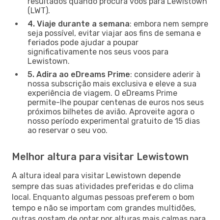
resultados quando procura voos para Lewistown
(LWT).
4. Viaje durante a semana
: embora nem sempre
seja possível, evitar viajar aos fins de semana e
feriados pode ajudar a poupar
significativamente nos seus voos para
Lewistown.
5. Adira ao eDreams Prime
: considere aderir à
nossa subscrição mais exclusiva e eleve a sua
experiência de viagem. O eDreams Prime
permite-lhe poupar centenas de euros nos seus
próximos bilhetes de avião. Aproveite agora o
nosso período experimental gratuito de 15 dias
ao reservar o seu voo.
Melhor altura para visitar Lewistown
A altura ideal para visitar Lewistown depende
sempre das suas atividades preferidas e do clima
local. Enquanto algumas pessoas preferem o bom
tempo e não se importam com grandes multidões,
outras gostam de optar por alturas mais calmas para