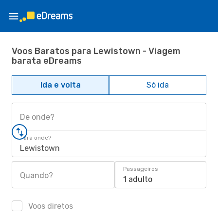
Voos Baratos para Lewistown - Viagem
barata eDreams
Ida e volta
Só ida
De onde?
Para onde?
Lewistown
Passageiros
Quando?
1 adulto
Voos diretos