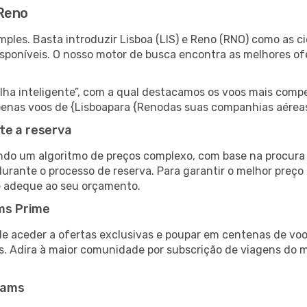
 Reno
ples. Basta introduzir Lisboa (LIS) e Reno (RNO) como as ci
isponíveis. O nosso motor de busca encontra as melhores o
 inteligente”, com a qual destacamos os voos mais compet
 apenas voos de {Lisboapara {Renodas suas companhias aéreas
te a reserva
do um algoritmo de preços complexo, com base na procura e
urante o processo de reserva. Para garantir o melhor preço
e adeque ao seu orçamento.
ms Prime
de aceder a ofertas exclusivas e poupar em centenas de voo
s. Adira à maior comunidade por subscrição de viagens do
eams