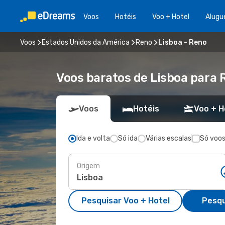
Voos
Hotéis
Voo + Hotel
Alugu
Voos
Estados Unidos da América
Reno
Lisboa - Reno
Voos baratos de Lisboa para 
Voos
Hotéis
Voo + H
Ida e volta
Só ida
Várias escalas
Só voos
Origem
Pesquisar Voo + Hotel
Pesqu