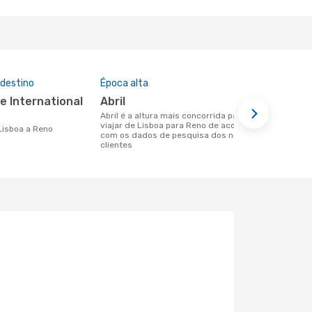
 destino
Época alta
Preço médi
abril
1163 €
abril é a altura mais concorrida para
Um voo de Lisboa para Reno na
viajar de Lisboa para Reno de acordo
eDreams cus
 Lisboa a Reno
com os dados de pesquisa dos nossos
base nos da
clientes
6 meses