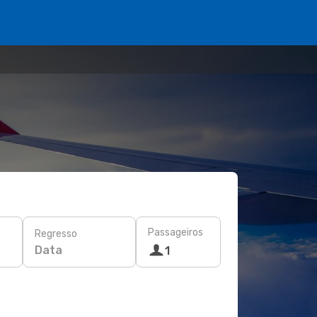
Passageiros
Regresso
Data
1