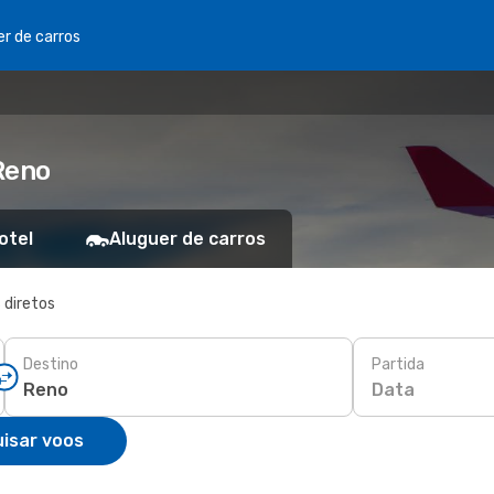
er de carros
Reno
otel
Aluguer de carros
 diretos
Destino
Partida
Data
isar voos