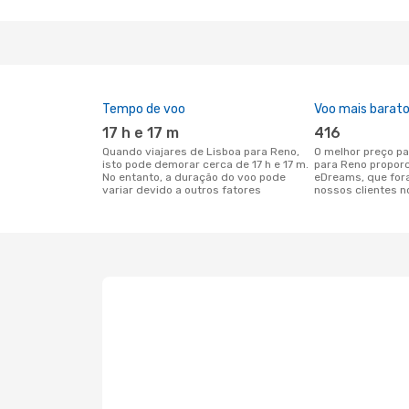
Tempo de voo
Voo mais barat
17 h e 17 m
416
Quando viajares de Lisboa para Reno,
O melhor preço para voos de Lisboa
isto pode demorar cerca de 17 h e 17 m.
para Reno propor
No entanto, a duração do voo pode
eDreams, que for
variar devido a outros fatores
nossos clientes n