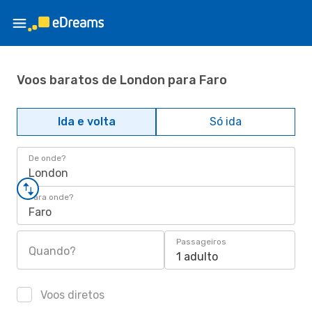
Voos baratos de London para Faro
Ida e volta
Só ida
De onde?
London
Para onde?
Faro
Passageiros
Quando?
1 adulto
Voos diretos