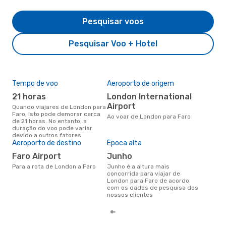
Pesquisar voos
Pesquisar Voo + Hotel
Tempo de voo
Aeroporto de origem
Pre
de 
21 horas
London International
10
Airport
Quando viajares de London para
Faro, isto pode demorar cerca
Um voo de London para Faro na
Ao voar de London para Faro
de 21 horas. No entanto, a
eDr
duração do voo pode variar
com
devido a outros fatores
dos
Aeroporto de destino
Época alta
Faro Airport
junho
Para a rota de London a Faro
junho é a altura mais
concorrida para viajar de
London para Faro de acordo
com os dados de pesquisa dos
nossos clientes