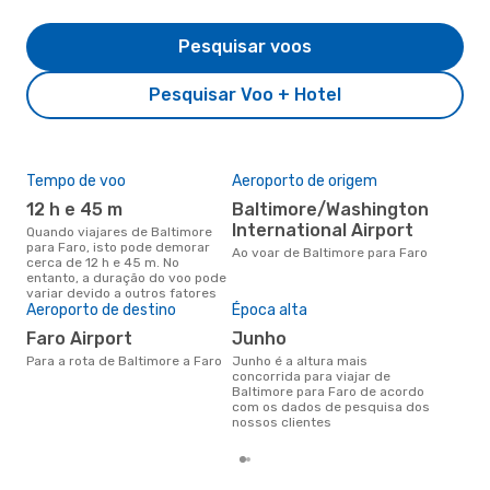
Pesquisar voos
Pesquisar Voo + Hotel
Tempo de voo
Aeroporto de origem
Pre
de 
12 h e 45 m
Baltimore/Washington
5
International Airport
Quando viajares de Baltimore
para Faro, isto pode demorar
Um voo de Baltimore para Faro
Ao voar de Baltimore para Faro
cerca de 12 h e 45 m. No
na 
entanto, a duração do voo pode
€, 
variar devido a outros fatores
pre
Aeroporto de destino
Época alta
Faro Airport
junho
Para a rota de Baltimore a Faro
junho é a altura mais
concorrida para viajar de
Baltimore para Faro de acordo
com os dados de pesquisa dos
nossos clientes