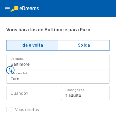
Voos baratos de Baltimore para Faro
Ida e volta
Só ida
De onde?
Baltimore
Para onde?
Faro
Passageiros
Quando?
1 adulto
Voos diretos