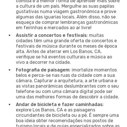
comida é a melhor forma de aprender mais sobre
a cultura de um país. Mergulhe as suas papilas
gustativas numa viagem gastronómica e prove
algumas das iguarias locais. Além disso, não se
esqueça de comprar lembranças gastronómicas
em feirinhas e mercados ao ar livre!
Assistir a concertos e festivais
: muitas
cidades têm uma grande oferta de concertos e
festivais de música durante os meses de época
alta. Antes de aterrar em Los Banos, CA,
verifique se há eventos culturais e música ao
vivo a decorrer na cidade.
Fotografia de paisagem
: imortalize momentos
belos e perca-se nas ruas da cidade com a sua
câmara. Capturar a arquitetura, a arte urbana e
as vistas panorâmicas deslumbrantes com o seu
telefone ou com uma câmara digital pode ser
uma das melhores formas de descobrir a cidade.
Andar de bicicleta e fazer caminhadas
:
explore Los Banos, CA e as paisagens
circundantes de bicicleta ou a pé. É sempre uma
boa ideia obter recomendações nos postos de
turismo locais e de guias especializados sobre as