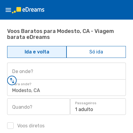
Voos Baratos para Modesto, CA - Viagem
barata eDreams
Ida e volta
Só ida
De onde?
Para onde?
Modesto, CA
Passageiros
Quando?
1 adulto
Voos diretos