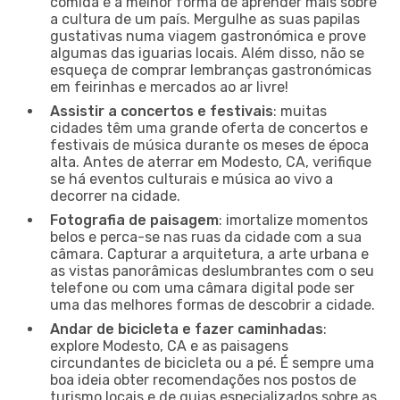
comida é a melhor forma de aprender mais sobre
a cultura de um país. Mergulhe as suas papilas
gustativas numa viagem gastronómica e prove
algumas das iguarias locais. Além disso, não se
esqueça de comprar lembranças gastronómicas
em feirinhas e mercados ao ar livre!
Assistir a concertos e festivais
: muitas
cidades têm uma grande oferta de concertos e
festivais de música durante os meses de época
alta. Antes de aterrar em Modesto, CA, verifique
se há eventos culturais e música ao vivo a
decorrer na cidade.
Fotografia de paisagem
: imortalize momentos
belos e perca-se nas ruas da cidade com a sua
câmara. Capturar a arquitetura, a arte urbana e
as vistas panorâmicas deslumbrantes com o seu
telefone ou com uma câmara digital pode ser
uma das melhores formas de descobrir a cidade.
Andar de bicicleta e fazer caminhadas
:
explore Modesto, CA e as paisagens
circundantes de bicicleta ou a pé. É sempre uma
boa ideia obter recomendações nos postos de
turismo locais e de guias especializados sobre as