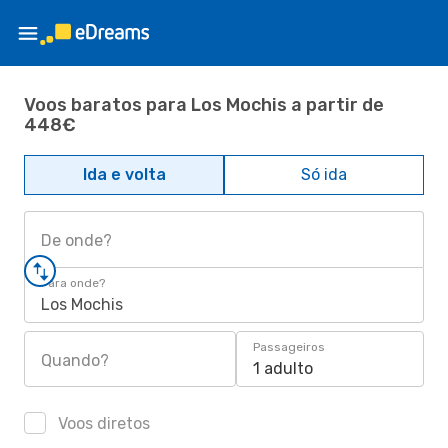
Voos baratos para Los Mochis a partir de
448€
Ida e volta
Só ida
De onde?
Para onde?
Los Mochis
Passageiros
Quando?
1 adulto
Voos diretos