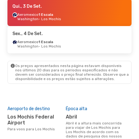
Qua., 14 De Out.
Qui., 3 De Set.
- Ter., 20 De Out.
Aeromexico
Aeromexico
2 Escalas
1 Escala
Lisboa
Washington
- Los Mochis
- Los Mochis
Aeromexico
2 Escalas
Los Mochis
- Lisboa
Sex., 4 De Set.
Aeromexico
1 Escala
Washington
- Los Mochis
Os preços apresentados nesta página estavam disponíveis
nos últimos 20 dias para os períodos especificados e não
devem ser considerados o preço final oferecido. Observe que a
disponibilidade e os preços estão sujeitos a alterações.
Aeroporto de destino
Época alta
Los Mochis Federal
abril
Airport
abril é a altura mais concorrida
para viajar de Los Mochis para
Para voos para Los Mochis
Los Mochis de acordo com os
dados de pesquisa dos nossos