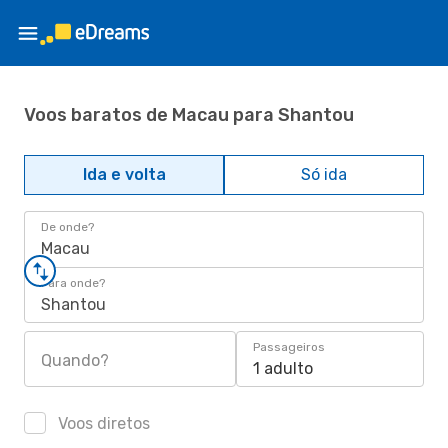
Voos baratos de Macau para Shantou
Ida e volta
Só ida
De onde?
Macau
Para onde?
Shantou
Passageiros
Quando?
1 adulto
Voos diretos