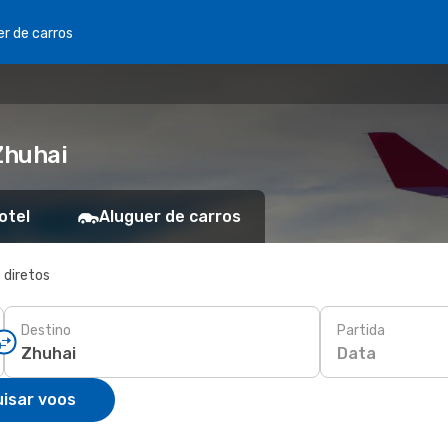
er de carros
Zhuhai
otel
Aluguer de carros
 diretos
Destino
Partida
Data
isar voos