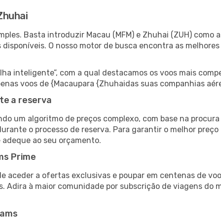
Zhuhai
ples. Basta introduzir Macau (MFM) e Zhuhai (ZUH) como as
s disponíveis. O nosso motor de busca encontra as melhores
 inteligente”, com a qual destacamos os voos mais compet
r apenas voos de {Macaupara {Zhuhaidas suas companhias aére
te a reserva
do um algoritmo de preços complexo, com base na procura e
urante o processo de reserva. Para garantir o melhor preço
e adeque ao seu orçamento.
ms Prime
de aceder a ofertas exclusivas e poupar em centenas de voo
s. Adira à maior comunidade por subscrição de viagens do
eams