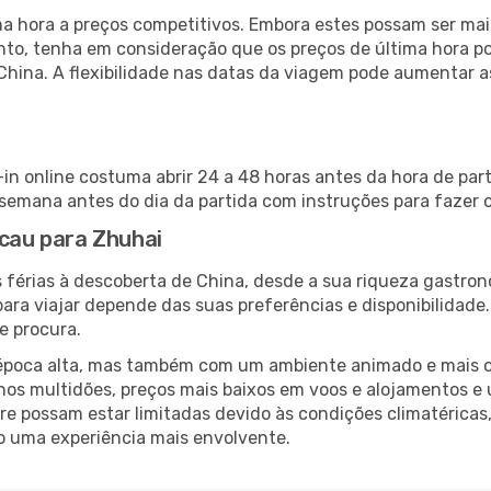
 hora a preços competitivos. Embora estes possam ser mais
nto, tenha em consideração que os preços de última hora p
China. A flexibilidade nas datas da viagem pode aumentar 
in online costuma abrir 24 a 48 horas antes da hora de par
emana antes do dia da partida com instruções para fazer o
acau para Zhuhai
 férias à descoberta de China, desde a sua riqueza gastron
ara viajar depende das suas preferências e disponibilidade
e procura.
poca alta, mas também com um ambiente animado e mais ofert
s multidões, preços mais baixos em voos e alojamentos e 
vre possam estar limitadas devido às condições climatéricas
o uma experiência mais envolvente.