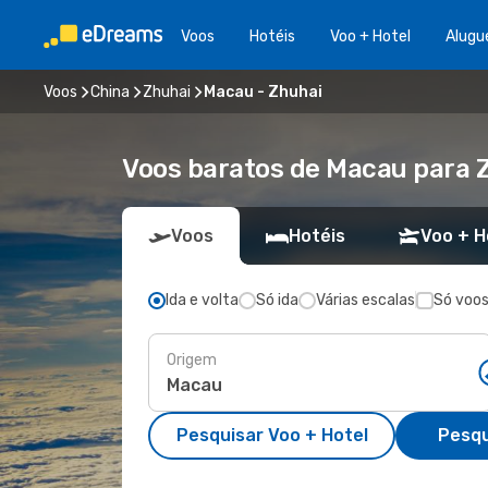
Voos
Hotéis
Voo + Hotel
Alugu
Voos
China
Zhuhai
Macau - Zhuhai
Voos baratos de Macau para 
Voos
Hotéis
Voo + H
Ida e volta
Só ida
Várias escalas
Só voos
Origem
Pesquisar Voo + Hotel
Pesqu