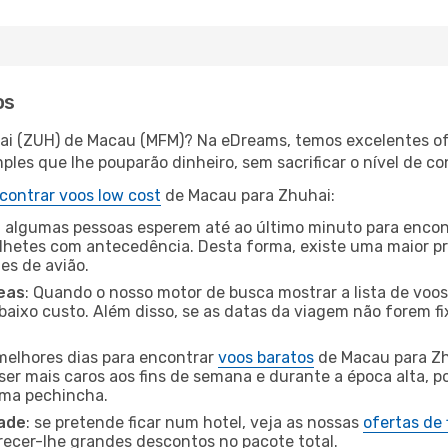
os
hai (ZUH) de Macau (MFM)? Na eDreams, temos excelentes ofe
les que lhe pouparão dinheiro, sem sacrificar o nível de co
contrar voos low cost
de Macau para Zhuhai:
 algumas pessoas esperem até ao último minuto para encont
hetes com antecedência. Desta forma, existe uma maior pr
tes de avião.
eas
: Quando o nosso motor de busca mostrar a lista de voos 
baixo custo. Além disso, se as datas da viagem não forem fi
 melhores dias para encontrar
voos baratos
de Macau para Zh
ser mais caros aos fins de semana e durante a época alta, p
uma pechincha.
dade
: se pretende ficar num hotel, veja as nossas
ofertas de
recer-lhe grandes descontos no pacote total.