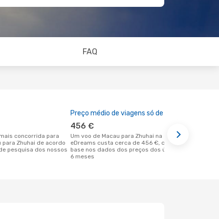
FAQ
Preço médio de viagens só de ida
A melhor al
456 €
março
Um voo de Macau para Zhuhai na
julho é uma das melhores alturas para
u para Zhuhai de acordo
eDreams custa cerca de 456 €, com
voar para Z
de pesquisa dos nossos
base nos dados dos preços dos últimos
de acordo c
6 meses
nossos clie