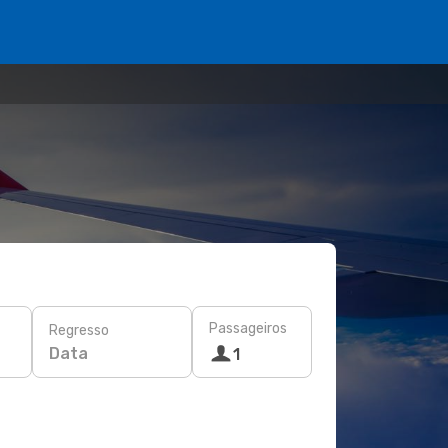
Passageiros
Regresso
Data
1