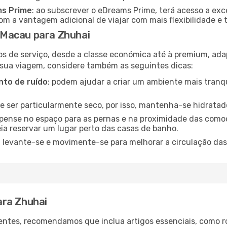
ms Prime
: ao subscrever o eDreams Prime, terá acesso a exc
m a vantagem adicional de viajar com mais flexibilidade e 
 Macau para Zhuhai
os de serviço, desde a classe económica até à premium, ad
 sua viagem, considere também as seguintes dicas:
to de ruído
: podem ajudar a criar um ambiente mais tranqu
de ser particularmente seco, por isso, mantenha-se hidratad
 pense no espaço para as pernas e na proximidade das comod
ia reservar um lugar perto das casas de banho.
: levante-se e movimente-se para melhorar a circulação das
ara Zhuhai
ntes, recomendamos que inclua artigos essenciais, como r