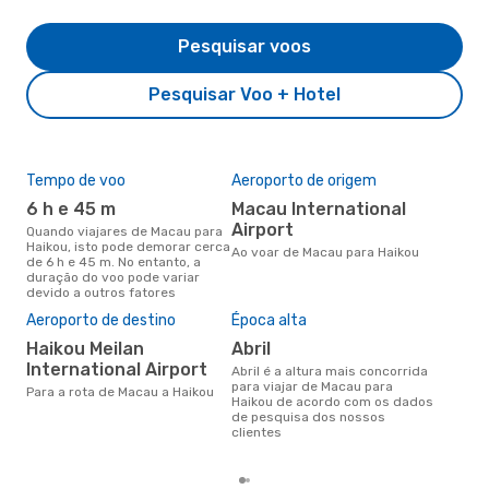
Pesquisar voos
Pesquisar Voo + Hotel
Tempo de voo
Aeroporto de origem
Com
ope
6 h e 45 m
Macau International
H
Airport
Quando viajares de Macau para
Haikou, isto pode demorar cerca
Companhias aéreas que viajam
Ao voar de Macau para Haikou
de 6 h e 45 m. No entanto, a
de 
duração do voo pode variar
devido a outros fatores
A m
Aeroporto de destino
Época alta
res
Haikou Meilan
abril
ab
International Airport
abril é a altura mais concorrida
fevereiro é uma das melhores
para viajar de Macau para
Para a rota de Macau a Haikou
altu
Haikou de acordo com os dados
com
de pesquisa dos nossos
aco
clientes
nos