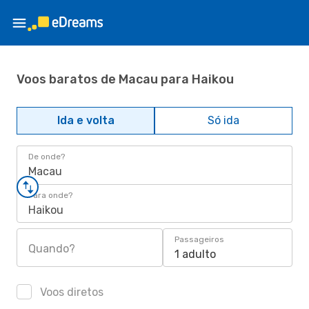
Voos baratos de Macau para Haikou
Ida e volta
Só ida
De onde?
Macau
Para onde?
Haikou
Passageiros
Quando?
1 adulto
Voos diretos