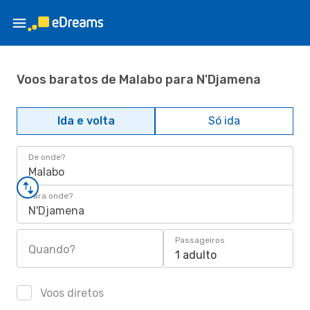
Voos baratos de Malabo para N'Djamena
Ida e volta
Só ida
De onde?
Malabo
Para onde?
N'Djamena
Passageiros
Quando?
1 adulto
Voos diretos