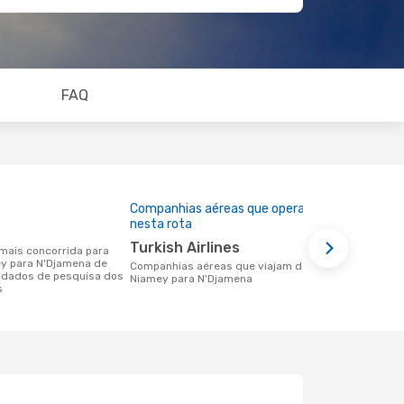
FAQ
Companhias aéreas que operam
Preço médi
nesta rota
1020 €
Turkish Airlines
Um voo de Niamey para N'Djamena na
ey para N'Djamena de
eDreams cus
Companhias aéreas que viajam de
 dados de pesquisa dos
base nos da
Niamey para N'Djamena
s
6 meses