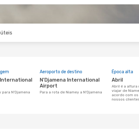
úteis
rigem
Aeroporto de destino
Época alta
N'Djamena International
abril
Airport
abril é a altura mais concorrida para
viajar de Niam
ey para N'Djamena
Para a rota de Niamey a N'Djamena
acordo com os
nossos cliente