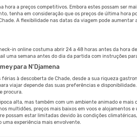
 hora a preços competitivos. Embora estes possam ser mais
nto, tenha em consideração que os preços de última hora p
 Chade. A flexibilidade nas datas da viagem pode aumentar 
eck-in online costuma abrir 24 a 48 horas antes da hora de
il uma semana antes do dia da partida com instruções para
iamey para N'Djamena
 férias à descoberta de Chade, desde a sua riqueza gastron
ara viajar depende das suas preferências e disponibilidade
e procura.
poca alta, mas também com um ambiente animado e mais ofert
s multidões, preços mais baixos em voos e alojamentos e 
vre possam estar limitadas devido às condições climatéricas
o uma experiência mais envolvente.