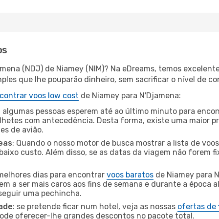
os
amena (NDJ) de Niamey (NIM)? Na eDreams, temos excelentes
les que lhe pouparão dinheiro, sem sacrificar o nível de co
contrar voos low cost
de Niamey para N'Djamena:
 algumas pessoas esperem até ao último minuto para encont
hetes com antecedência. Desta forma, existe uma maior pr
tes de avião.
eas
: Quando o nosso motor de busca mostrar a lista de voos 
baixo custo. Além disso, se as datas da viagem não forem fi
 melhores dias para encontrar
voos baratos
de Niamey para N
dem a ser mais caros aos fins de semana e durante a época al
nseguir uma pechincha.
dade
: se pretende ficar num hotel, veja as nossas
ofertas de
pode oferecer-lhe grandes descontos no pacote total.