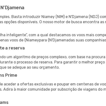
 N'Djamena
ples. Basta introduzir Niamey (NIM) e N'Djamena (NDJ) com
as opções disponíveis. O nosso motor de busca encontra as 
 inteligente”, com a qual destacamos os voos mais compet
r apenas voos de {Niameypara {N'Djamenadas suas companhias
te a reserva
do um algoritmo de preços complexo, com base na procura e
durante o processo de reserva. Para garantir o melhor preço
 que se adeque ao seu orçamento.
ms Prime
de aceder a ofertas exclusivas e poupar em centenas de voo
s. Adira à maior comunidade por subscrição de viagens do
eams