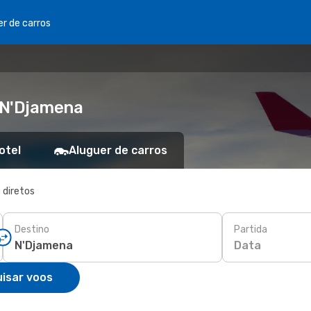
er de carros
 N'Djamena
otel
Aluguer de carros
 diretos
Destino
Partida
Data
isar voos