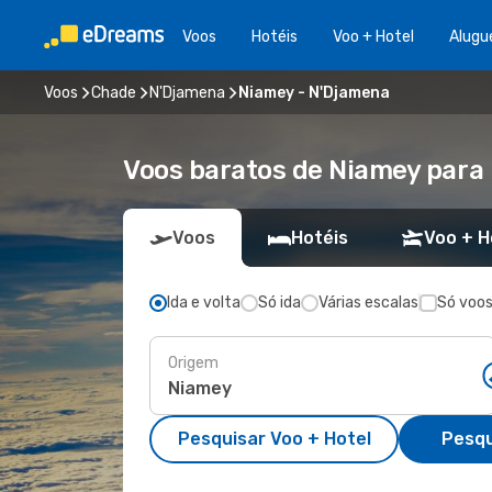
Voos
Hotéis
Voo + Hotel
Alugu
Voos
Chade
N'Djamena
Niamey - N'Djamena
Voos baratos de Niamey para
Voos
Hotéis
Voo + H
Ida e volta
Só ida
Várias escalas
Só voos
Origem
Pesquisar Voo + Hotel
Pesqu