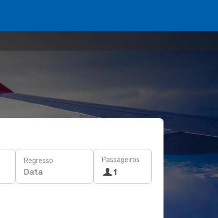
Passageiros
Regresso
Data
1