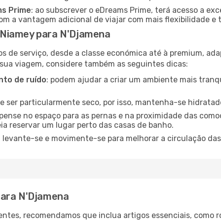
ms Prime
: ao subscrever o eDreams Prime, terá acesso a exc
m a vantagem adicional de viajar com mais flexibilidade e 
 Niamey para N'Djamena
os de serviço, desde a classe económica até à premium, ad
 sua viagem, considere também as seguintes dicas:
to de ruído
: podem ajudar a criar um ambiente mais tranqu
de ser particularmente seco, por isso, mantenha-se hidratad
 pense no espaço para as pernas e na proximidade das comod
ia reservar um lugar perto das casas de banho.
: levante-se e movimente-se para melhorar a circulação das
para N'Djamena
ntes, recomendamos que inclua artigos essenciais, como r