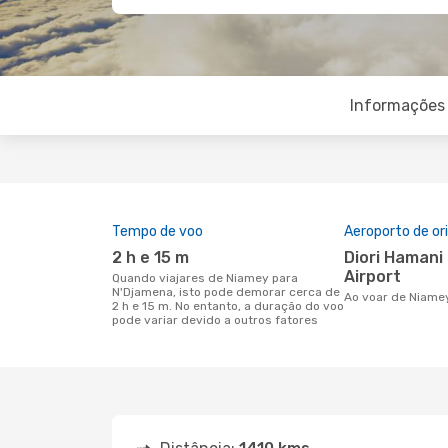
Informações 
Tempo de voo
Aeroporto de o
2 h e 15 m
Diori Hamani International
Airport
Quando viajares de Niamey para
N'Djamena, isto pode demorar cerca de
Ao voar de Niam
2 h e 15 m. No entanto, a duração do voo
pode variar devido a outros fatores