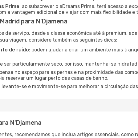
ms Prime
: ao subscrever o eDreams Prime, terá acesso a exc
m a vantagem adicional de viajar com mais flexibilidade e 
 Madrid para N'Djamena
os de serviço, desde a classe económica até à premium, ad
 sua viagem, considere também as seguintes dicas:
to de ruído
: podem ajudar a criar um ambiente mais tranqu
de ser particularmente seco, por isso, mantenha-se hidratad
 pense no espaço para as pernas e na proximidade das comod
ia reservar um lugar perto das casas de banho.
: levante-se e movimente-se para melhorar a circulação das
para N'Djamena
ntes, recomendamos que inclua artigos essenciais, como r