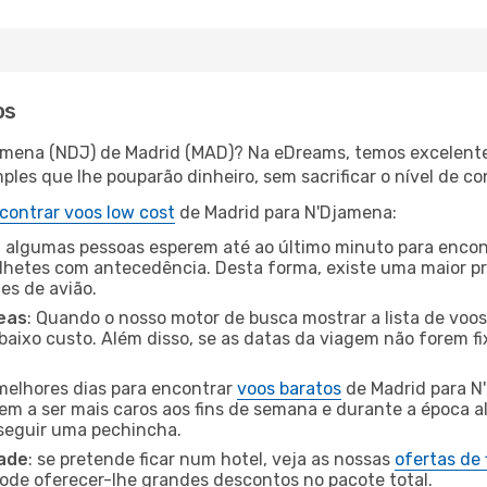
os
jamena (NDJ) de Madrid (MAD)? Na eDreams, temos excelentes
les que lhe pouparão dinheiro, sem sacrificar o nível de co
contrar voos low cost
de Madrid para N'Djamena:
 algumas pessoas esperem até ao último minuto para encont
hetes com antecedência. Desta forma, existe uma maior pr
tes de avião.
eas
: Quando o nosso motor de busca mostrar a lista de voos 
baixo custo. Além disso, se as datas da viagem não forem fi
 melhores dias para encontrar
voos baratos
de Madrid para N
dem a ser mais caros aos fins de semana e durante a época al
nseguir uma pechincha.
dade
: se pretende ficar num hotel, veja as nossas
ofertas de
pode oferecer-lhe grandes descontos no pacote total.