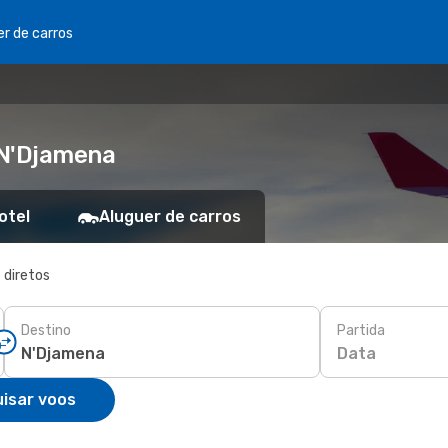
er de carros
 N'Djamena
otel
Aluguer de carros
 diretos
Destino
Partida
Data
isar voos