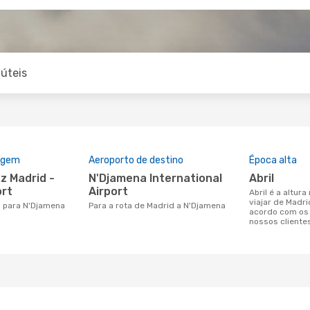
úteis
rigem
Aeroporto de destino
Época alta
N'Djamena International
abril
ort
Airport
abril é a altura mais concorrida para
viajar de Madr
d para N'Djamena
Para a rota de Madrid a N'Djamena
acordo com os
nossos cliente