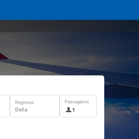
Passageiros
Regresso
Data
1