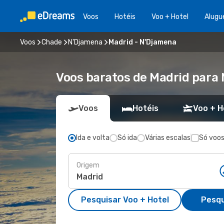
Voos
Hotéis
Voo + Hotel
Alugu
Voos
Chade
N'Djamena
Madrid - N'Djamena
Voos baratos de Madrid para
Voos
Hotéis
Voo + H
Ida e volta
Só ida
Várias escalas
Só voos
Origem
Pesquisar Voo + Hotel
Pesqu