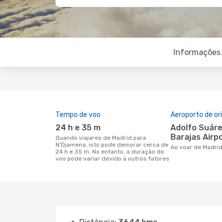
Informações 
Tempo de voo
Aeroporto de o
24 h e 35 m
Adolfo Suárez Madrid -
Barajas Airp
Quando viajares de Madrid para
N'Djamena, isto pode demorar cerca de
Ao voar de Madri
24 h e 35 m. No entanto, a duração do
voo pode variar devido a outros fatores