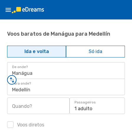
Voos baratos de Manágua para Medellín
Ida e volta
Só ida
De onde?
Manágua
Para onde?
Medellín
Passageiros
Quando?
1 adulto
Voos diretos