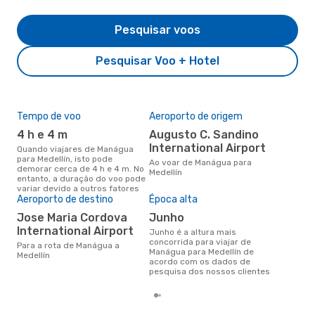
Pesquisar voos
Pesquisar Voo + Hotel
Tempo de voo
Aeroporto de origem
Pre
de 
4 h e 4 m
Augusto C. Sandino
2
International Airport
Quando viajares de Manágua
para Medellín, isto pode
Um voo de Manágua para
Ao voar de Manágua para
demorar cerca de 4 h e 4 m. No
Med
Medellín
entanto, a duração do voo pode
cer
variar devido a outros fatores
dad
Aeroporto de destino
Época alta
mes
Jose Maria Cordova
junho
International Airport
junho é a altura mais
concorrida para viajar de
Para a rota de Manágua a
Manágua para Medellín de
Medellín
acordo com os dados de
pesquisa dos nossos clientes