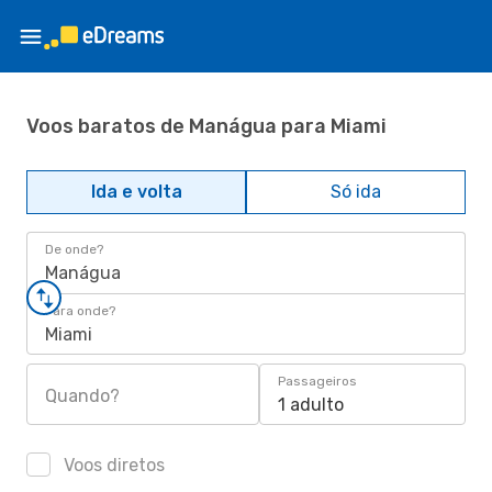
Voos baratos de Manágua para Miami
Ida e volta
Só ida
De onde?
Manágua
Para onde?
Miami
Passageiros
Quando?
1 adulto
Voos diretos