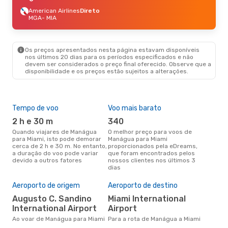
American Airlines
Direto
MGA
- MIA
Os preços apresentados nesta página estavam disponíveis
nos últimos 20 dias para os períodos especificados e não
devem ser considerados o preço final oferecido. Observe que a
disponibilidade e os preços estão sujeitos a alterações.
Tempo de voo
Voo mais barato
Épo
2 h e 30 m
340
j
Quando viajares de Manágua
O melhor preço para voos de
junho é a altura mais
para Miami, isto pode demorar
Manágua para Miami
conc
cerca de 2 h e 30 m. No entanto,
proporcionados pela eDreams,
Man
a duração do voo pode variar
que foram encontrados pelos
com
devido a outros fatores
nossos clientes nos últimos 3
nos
dias
Pre
de 
Aeroporto de origem
Aeroporto de destino
2
Augusto C. Sandino
Miami International
Um voo de Manágua para Miami
International Airport
Airport
na 
€, 
Ao voar de Manágua para Miami
Para a rota de Manágua a Miami
pre