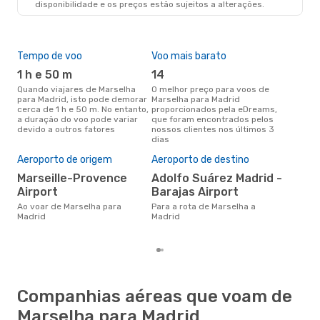
disponibilidade e os preços estão sujeitos a alterações.
MAD
- MRS
Tempo de voo
Voo mais barato
Épo
1 h e 50 m
14
j
Quando viajares de Marselha
O melhor preço para voos de
junho é a altura mais
para Madrid, isto pode demorar
Marselha para Madrid
conc
cerca de 1 h e 50 m. No entanto,
proporcionados pela eDreams,
Mar
a duração do voo pode variar
que foram encontrados pelos
com
devido a outros fatores
nossos clientes nos últimos 3
nos
dias
Pre
de 
Aeroporto de origem
Aeroporto de destino
16
Marseille-Provence
Adolfo Suárez Madrid -
Um voo de Marselha para Madrid
Airport
Barajas Airport
na 
€, 
Ao voar de Marselha para
Para a rota de Marselha a
pre
Madrid
Madrid
Companhias aéreas que voam de
Marselha para Madrid