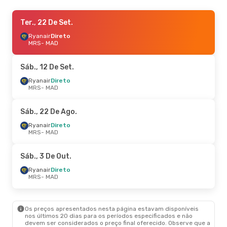
Sáb., 12 De Set.
Ter., 22 De Set.
- Dom., 13 De Set.
Ryanair
Ryanair
Direto
Direto
MRS
MRS
- MAD
- MAD
Ryanair
Direto
MAD
- MRS
Sáb., 12 De Set.
Sex., 9 De Out.
Ryanair
Direto
- Ter., 13 De Out.
MRS
- MAD
Renfe
Direto
MRS
- MAD
Ryanair
Direto
Sáb., 22 De Ago.
MAD
- MRS
Ryanair
Direto
MRS
- MAD
Sex., 21 De Ago.
- Sáb., 22 De Ago.
Ryanair
Direto
Sáb., 3 De Out.
MRS
- MAD
Ryanair
Direto
Ryanair
Direto
MAD
- MRS
MRS
- MAD
Sáb., 24 De Out.
- Seg., 26 De Out.
Os preços apresentados nesta página estavam disponíveis
Renfe
Direto
nos últimos 20 dias para os períodos especificados e não
MRS
- MAD
devem ser considerados o preço final oferecido. Observe que a
Ryanair
Direto