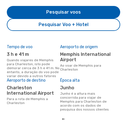
Pesquisar voos
Pesquisar Voo + Hotel
Tempo de voo
Aeroporto de origem
Pre
de 
3 h e 41 m
Memphis International
15
Airport
Quando viajares de Memphis
para Charleston, isto pode
Um voo de Memphis para
Ao voar de Memphis para
demorar cerca de 3 h e 41 m. No
Cha
Charleston
entanto, a duração do voo pode
cer
variar devido a outros fatores
dad
Aeroporto de destino
Época alta
mes
Charleston
junho
International Airport
junho é a altura mais
concorrida para viajar de
Para a rota de Memphis a
Memphis para Charleston de
Charleston
acordo com os dados de
pesquisa dos nossos clientes