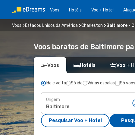
Voos
Hotéis
Voo + Hotel
Alugu
Voos
Estados Unidos da América
Charleston
Baltimore - 
Voos baratos de Baltimore pa
Voos
Hotéis
Voo + H
Ida e volta
Só ida
Várias escalas
Só voos
Origem
Pesquisar Voo + Hotel
Pesqu