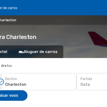
er de carros
Charleston
ra Charleston
otel
Aluguer de carros
 diretos
Destino
Partida
Data
isar voos