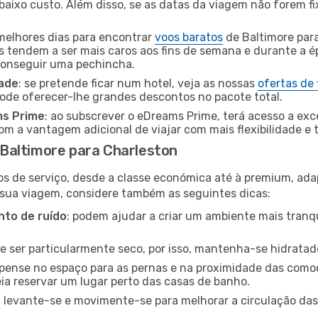
baixo custo. Além disso, se as datas da viagem não forem fi
 melhores dias para encontrar
voos baratos
de Baltimore par
es tendem a ser mais caros aos fins de semana e durante a é
 conseguir uma pechincha.
dade
: se pretende ficar num hotel, veja as nossas
ofertas de
pode oferecer-lhe grandes descontos no pacote total.
ms Prime
: ao subscrever o eDreams Prime, terá acesso a exc
m a vantagem adicional de viajar com mais flexibilidade e 
Baltimore para Charleston
os de serviço, desde a classe económica até à premium, ad
 sua viagem, considere também as seguintes dicas:
to de ruído
: podem ajudar a criar um ambiente mais tranqu
de ser particularmente seco, por isso, mantenha-se hidratad
 pense no espaço para as pernas e na proximidade das comod
ia reservar um lugar perto das casas de banho.
: levante-se e movimente-se para melhorar a circulação das