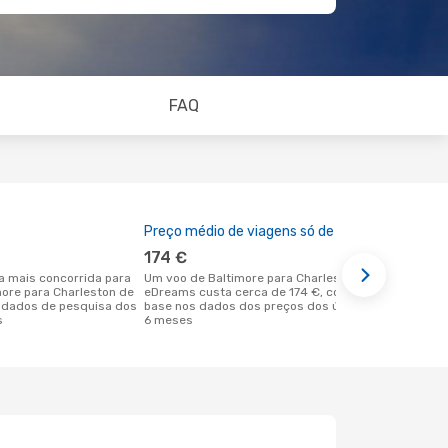
FAQ
Preço médio de viagens só de ida
A melhor al
174 €
janeiro
Um voo de Baltimore para Charleston na
maio é uma das melhores alturas para
more para Charleston de
eDreams custa cerca de 174 €, com
voar para C
 dados de pesquisa dos
base nos dados dos preços dos últimos
Baltimore d
s
6 meses
reais dos no