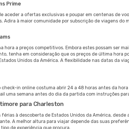
ms Prime
de aceder a ofertas exclusivas e poupar em centenas de voo
s. Adira à maior comunidade por subscrição de viagens do
eams
 hora a preços competitivos. Embora estes possam ser mais
nto, tenha em consideração que os preços de última hora p
Estados Unidos da América. A flexibilidade nas datas da v
o check-in online costuma abrir 24 a 48 horas antes da hora
il uma semana antes do dia da partida com instruções para
altimore para Charleston
s férias à descoberta de Estados Unidos da América, desde 
ante. A melhor altura para viajar depende das suas preferê
 tipo de experiência que procura.