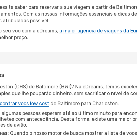
essita saber para reservar a sua viagem a partir de Balti
amentos. Com as nossas informações essenciais e dicas de e
atribuladas possível.
 o seu voo com a eDreams,
a maior agência de viagens da Eu
elhor preço.
os
leston (CHS) de Baltimore (BWI)? Na eDreams, temos excelen
les que lhe pouparão dinheiro, sem sacrificar o nível de co
contrar voos low cost
de Baltimore para Charleston:
 algumas pessoas esperem até ao último minuto para encont
hetes com antecedência. Desta forma, existe uma maior pr
tes de avião.
eas
: Quando o nosso motor de busca mostrar a lista de voos 