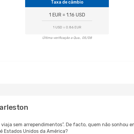
Taxa de câmbio
1 EUR = 1.16 USD
1 USD = 0.86 EUR
Última verificação a Qua., 05/08
harleston
s, viaja sem arrependimentos”. De facto, quem não sonhou e
té Estados Unidos da América?