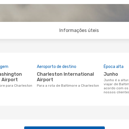
Informações úteis
rigem
Aeroporto de destino
Época alta
Charleston International
junho
 Airport
Airport
junho é a altura mais concorrida para
viajar de Balti
more para Charleston
Para a rota de Baltimore a Charleston
acordo com os
nossos cliente