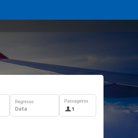
Passageiros
Regresso
Data
1