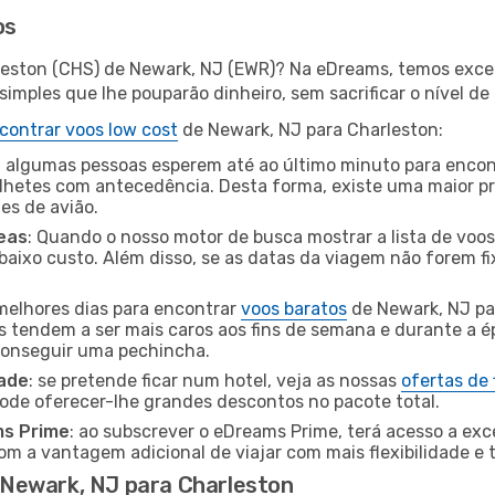
os
leston (CHS) de Newark, NJ (EWR)? Na eDreams, temos excel
imples que lhe pouparão dinheiro, sem sacrificar o nível de
contrar voos low cost
de Newark, NJ para Charleston:
 algumas pessoas esperem até ao último minuto para encont
hetes com antecedência. Desta forma, existe uma maior pr
tes de avião.
eas
: Quando o nosso motor de busca mostrar a lista de voos 
baixo custo. Além disso, se as datas da viagem não forem fi
 melhores dias para encontrar
voos baratos
de Newark, NJ pa
es tendem a ser mais caros aos fins de semana e durante a é
 conseguir uma pechincha.
dade
: se pretende ficar num hotel, veja as nossas
ofertas de
pode oferecer-lhe grandes descontos no pacote total.
ms Prime
: ao subscrever o eDreams Prime, terá acesso a exc
m a vantagem adicional de viajar com mais flexibilidade e 
Newark, NJ para Charleston