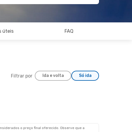
 úteis
FAQ
Filtrar por
Ida e volta
Só ida
siderados o preço final oferecido. Observe que a