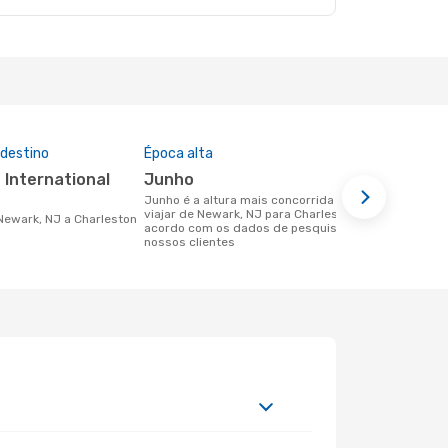
 destino
Época alta
Companhia
nesta rota
junho
Spirit Ai
junho é a altura mais concorrida para
viajar de Newark, NJ para Charleston de
Companhias aéreas que viajam de
 Newark, NJ a Charleston
acordo com os dados de pesquisa dos
Newark, NJ 
nossos clientes