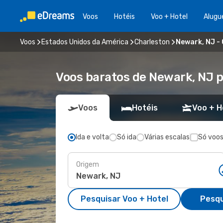
Voos
Hotéis
Voo + Hotel
Alugu
Voos
Estados Unidos da América
Charleston
Newark, NJ -
Voos baratos de Newark, NJ 
Voos
Hotéis
Voo + H
Ida e volta
Só ida
Várias escalas
Só voos
Origem
Pesquisar Voo + Hotel
Pesqu