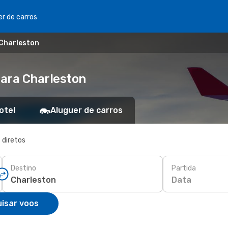
er de carros
 Charleston
para Charleston
otel
Aluguer de carros
 diretos
Destino
Partida
Data
isar voos