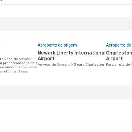
s.
o
Aeroporto de origem
Aeroporto de
Newark Liberty International
Charleston International
Airport
Airport
n proporcionados pela
Ao voar de Newark, NJ para Charleston
Para a rota de
am encontrados pelos
os últimos 3 dias