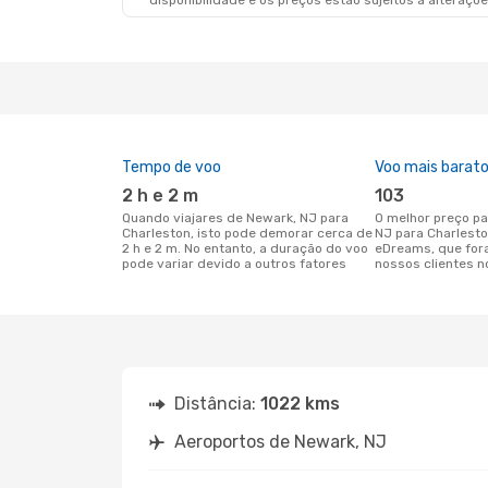
disponibilidade e os preços estão sujeitos a alteraçõe
Tempo de voo
Voo mais barat
2 h e 2 m
103
Quando viajares de Newark, NJ para
O melhor preço para voos de Newark,
Charleston, isto pode demorar cerca de
NJ para Charlesto
2 h e 2 m. No entanto, a duração do voo
eDreams, que for
pode variar devido a outros fatores
nossos clientes n
Distância:
1022 kms
Aeroportos de Newark, NJ