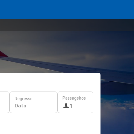
Passageiros
Regresso
Data
1