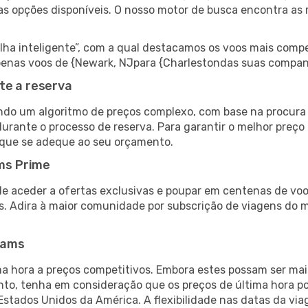
as opções disponíveis. O nosso motor de busca encontra as 
 inteligente”, com a qual destacamos os voos mais compet
r apenas voos de {Newark, NJpara {Charlestondas suas compan
te a reserva
do um algoritmo de preços complexo, com base na procura e
urante o processo de reserva. Para garantir o melhor preço 
 que se adeque ao seu orçamento.
ms Prime
de aceder a ofertas exclusivas e poupar em centenas de voo
s. Adira à maior comunidade por subscrição de viagens do
eams
 hora a preços competitivos. Embora estes possam ser mais
nto, tenha em consideração que os preços de última hora p
Estados Unidos da América. A flexibilidade nas datas da v