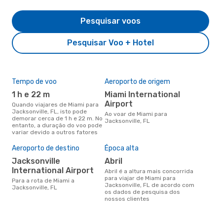
Pesquisar voos
Pesquisar Voo + Hotel
Tempo de voo
Aeroporto de origem
Com
ope
1 h e 22 m
Miami International
A
Airport
Quando viajares de Miami para
Jacksonville, FL, isto pode
Companhias aéreas que viajam
Ao voar de Miami para
demorar cerca de 1 h e 22 m. No
de M
Jacksonville, FL
entanto, a duração do voo pode
variar devido a outros fatores
Aeroporto de destino
Época alta
A m
res
Jacksonville
abril
a
International Airport
abril é a altura mais concorrida
para viajar de Miami para
março é uma das melhores
Para a rota de Miami a
Jacksonville, FL de acordo com
altu
Jacksonville, FL
os dados de pesquisa dos
Jack
nossos clientes
Mia
reai