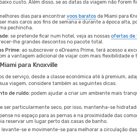
baixo custo. Além disso, se as datas da viagem não forem fi
 melhores dias para encontrar
voos baratos
de Miami para Kno
ser mais caros aos fins de semana e durante a época alta, p
uma pechincha.
dade
: se pretende ficar num hotel, veja as nossas
ofertas de
recer-lhe grandes descontos no pacote total.
ms Prime
: ao subscrever o eDreams Prime, terá acesso a exc
m a vantagem adicional de viajar com mais flexibilidade e 
iami para Knoxville
os de serviço, desde a classe económica até à premium, ad
 sua viagem, considere também as seguintes dicas:
to de ruído
: podem ajudar a criar um ambiente mais tranqu
de ser particularmente seco, por isso, mantenha-se hidratad
 pense no espaço para as pernas e na proximidade das comod
ia reservar um lugar perto das casas de banho.
: levante-se e movimente-se para melhorar a circulação das