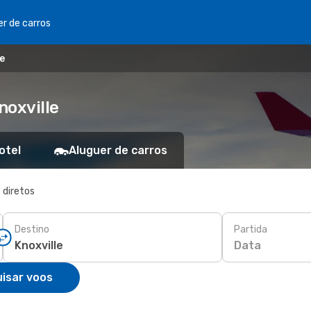
er de carros
le
noxville
otel
Aluguer de carros
 diretos
Destino
Partida
Data
isar voos