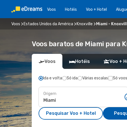
Voos
Hotéis
Voo + Hotel
Alugu
Voos
Estados Unidos da América
Knoxville
Miami - Knoxvil
Voos baratos de Miami para K
Voos
Hotéis
Voo + H
Ida e volta
Só ida
Várias escalas
Só voos
Origem
Pesquisar Voo + Hotel
Pesqu