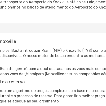
 transporte do Aeroporto do Knoxville até ao seu alojament
 funcionários no balcão de atendimento do Aeroporto do Kn
noxville
les. Basta introduzir Miami (MIA) e Knoxville (TYS) como a
s disponíveis. O nosso motor de busca encontra as melhores
 inteligente”, com a qual destacamos os voos mais compet
 apenas voos de {Miamipara {Knoxvilledas suas companhias aé
te a reserva
do um algoritmo de preços complexo, com base na procura e
urante o processo de reserva. Para garantir o melhor preço 
 que se adeque ao seu orçamento.