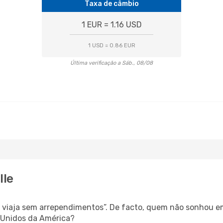
Taxa de câmbio
1 EUR = 1.16 USD
1 USD = 0.86 EUR
Última verificação a Sáb., 08/08
lle
s, viaja sem arrependimentos”. De facto, quem não sonhou e
 Unidos da América?