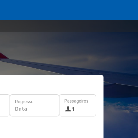
Passageiros
Regresso
Data
1