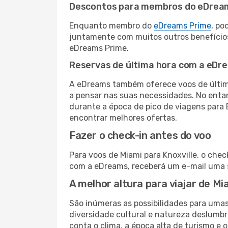
Descontos para membros do eDrea
Enquanto membro do
eDreams Prime
, po
juntamente com muitos outros benefício
eDreams Prime.
Reservas de última hora com a eDr
A eDreams também oferece voos de última
a pensar nas suas necessidades. No enta
durante a época de pico de viagens para 
encontrar melhores ofertas.
Fazer o check-in antes do voo
Para voos de Miami para Knoxville, o chec
com a eDreams, receberá um e-mail uma s
A melhor altura para viajar de Mi
São inúmeras as possibilidades para uma
diversidade cultural e natureza deslumbr
conta o clima, a época alta de turismo e o