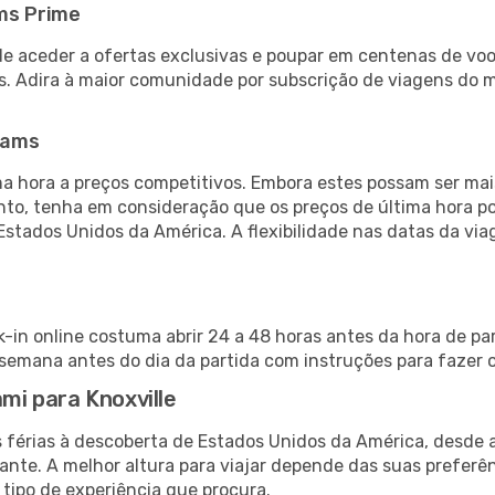
ms Prime
de aceder a ofertas exclusivas e poupar em centenas de voo
s. Adira à maior comunidade por subscrição de viagens do
eams
 hora a preços competitivos. Embora estes possam ser mais
nto, tenha em consideração que os preços de última hora p
Estados Unidos da América. A flexibilidade nas datas da v
k-in online costuma abrir 24 a 48 horas antes da hora de pa
emana antes do dia da partida com instruções para fazer o
ami para Knoxville
s férias à descoberta de Estados Unidos da América, desde 
ante. A melhor altura para viajar depende das suas preferê
 tipo de experiência que procura.