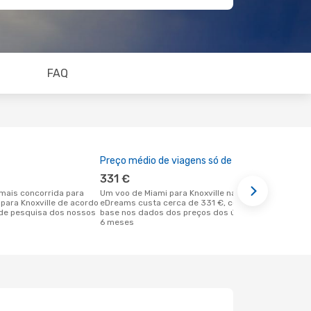
FAQ
Preço médio de viagens só de ida
A melhor al
331 €
março
Um voo de Miami para Knoxville na
março é uma das melhores alturas para
 para Knoxville de acordo
eDreams custa cerca de 331 €, com
voar para Kn
de pesquisa dos nossos
base nos dados dos preços dos últimos
Miami de ac
6 meses
dos nossos 