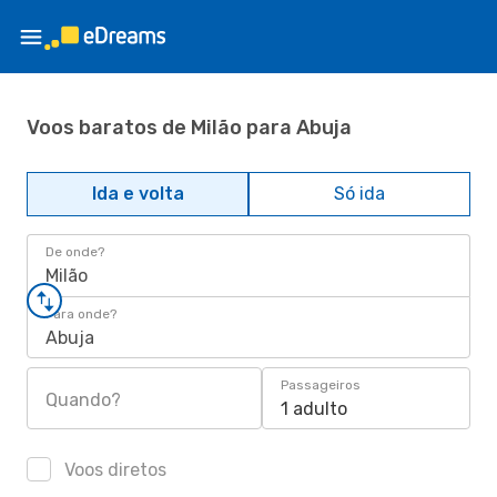
Voos baratos de Milão para Abuja
Ida e volta
Só ida
De onde?
Milão
Para onde?
Abuja
Passageiros
Quando?
1 adulto
Voos diretos