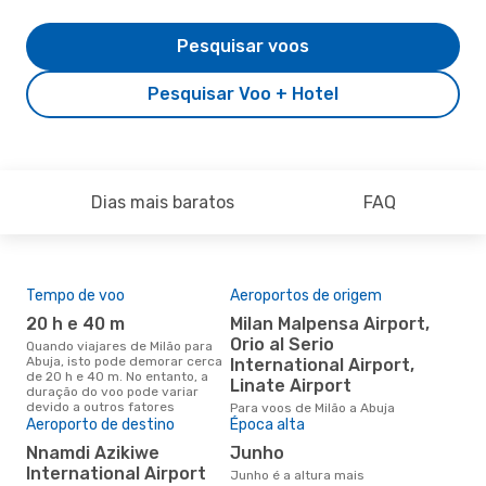
Pesquisar voos
Pesquisar Voo + Hotel
Dias mais baratos
FAQ
Tempo de voo
Aeroportos de origem
Pre
de 
20 h e 40 m
Milan Malpensa Airport,
7
Orio al Serio
Quando viajares de Milão para
Abuja, isto pode demorar cerca
International Airport,
Um voo de Milão para Abuja na
de 20 h e 40 m. No entanto, a
eDr
Linate Airport
duração do voo pode variar
com
devido a outros fatores
Para voos de Milão a Abuja
dos
Aeroporto de destino
Época alta
Nnamdi Azikiwe
junho
International Airport
junho é a altura mais