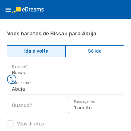
Voos baratos de Bissau para Abuja
Ida e volta
Só ida
De onde?
Bissau
Para onde?
Abuja
Passageiros
Quando?
1 adulto
Voos diretos