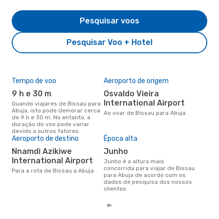
Pesquisar voos
Pesquisar Voo + Hotel
Tempo de voo
Aeroporto de origem
Pre
de 
9 h e 30 m
Osvaldo Vieira
11
International Airport
Quando viajares de Bissau para
Abuja, isto pode demorar cerca
Um voo de Bissau para Abuja na
Ao voar de Bissau para Abuja
de 9 h e 30 m. No entanto, a
eDr
duração do voo pode variar
com
devido a outros fatores
dos
Aeroporto de destino
Época alta
Nnamdi Azikiwe
junho
International Airport
junho é a altura mais
concorrida para viajar de Bissau
Para a rota de Bissau a Abuja
para Abuja de acordo com os
dados de pesquisa dos nossos
clientes