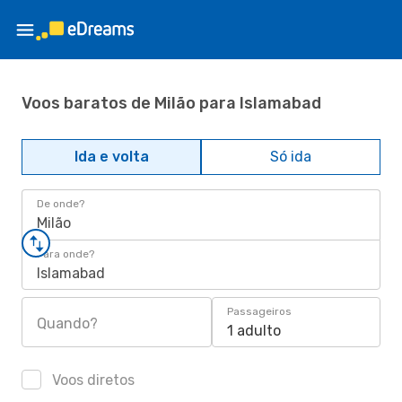
Voos baratos de Milão para Islamabad
Ida e volta
Só ida
De onde?
Milão
Para onde?
Islamabad
Passageiros
Quando?
1 adulto
Voos diretos