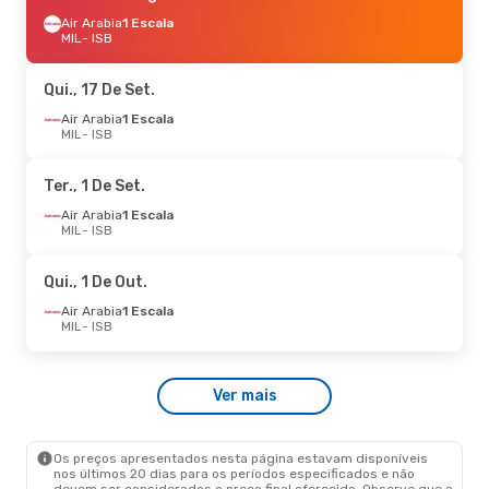
Air Arabia
1 Escala
MIL
- ISB
Qui., 17 De Set.
Air Arabia
1 Escala
MIL
- ISB
Ter., 1 De Set.
Air Arabia
1 Escala
MIL
- ISB
Qui., 1 De Out.
Air Arabia
1 Escala
MIL
- ISB
Ver mais
Os preços apresentados nesta página estavam disponíveis
nos últimos 20 dias para os períodos especificados e não
devem ser considerados o preço final oferecido. Observe que a