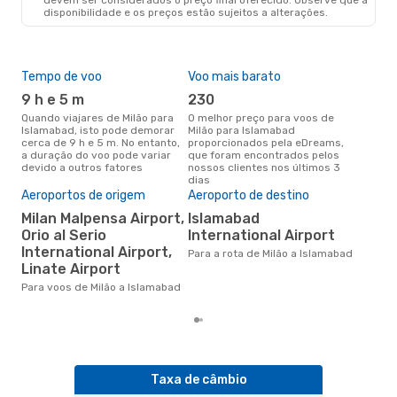
disponibilidade e os preços estão sujeitos a alterações.
Tempo de voo
Voo mais barato
Épo
9 h e 5 m
230
j
Quando viajares de Milão para
O melhor preço para voos de
junho é a altura mais
Islamabad, isto pode demorar
Milão para Islamabad
conc
cerca de 9 h e 5 m. No entanto,
proporcionados pela eDreams,
par
a duração do voo pode variar
que foram encontrados pelos
os 
devido a outros fatores
nossos clientes nos últimos 3
nos
dias
A m
Aeroportos de origem
Aeroporto de destino
res
Milan Malpensa Airport,
Islamabad
d
Orio al Serio
International Airport
dezembro é uma das melhores
International Airport,
altu
Para a rota de Milão a Islamabad
Isl
Linate Airport
de 
Para voos de Milão a Islamabad
dos
Taxa de câmbio