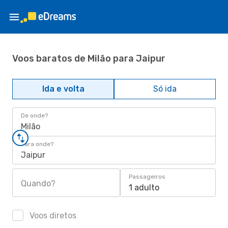
Voos baratos de Milão para Jaipur
Ida e volta
Só ida
De onde?
Milão
Para onde?
Jaipur
Passageiros
Quando?
1 adulto
Voos diretos