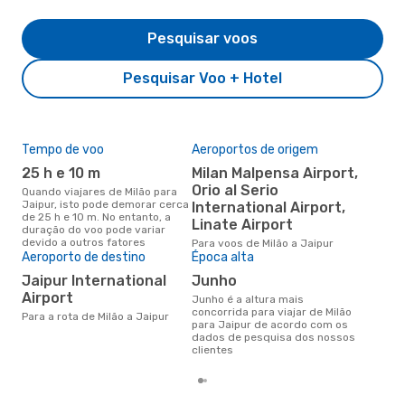
Pesquisar voos
Pesquisar Voo + Hotel
Tempo de voo
Aeroportos de origem
Pre
de 
25 h e 10 m
Milan Malpensa Airport,
5
Orio al Serio
Quando viajares de Milão para
Jaipur, isto pode demorar cerca
International Airport,
Um voo de Milão para Jaipur na
de 25 h e 10 m. No entanto, a
eDr
Linate Airport
duração do voo pode variar
com
devido a outros fatores
Para voos de Milão a Jaipur
dos
Aeroporto de destino
Época alta
Jaipur International
junho
Airport
junho é a altura mais
concorrida para viajar de Milão
Para a rota de Milão a Jaipur
para Jaipur de acordo com os
dados de pesquisa dos nossos
clientes