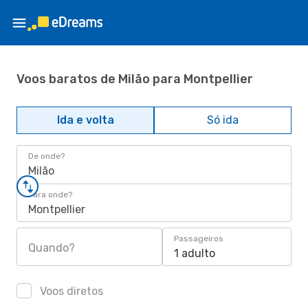
Voos baratos de Milão para Montpellier
Ida e volta
Só ida
De onde?
Milão
Para onde?
Montpellier
Passageiros
Quando?
1 adulto
Voos diretos