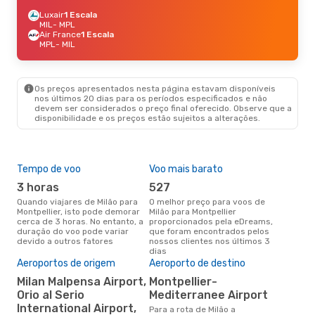
Luxair
1 Escala
MIL
- MPL
Air France
1 Escala
MPL
- MIL
Os preços apresentados nesta página estavam disponíveis
nos últimos 20 dias para os períodos especificados e não
devem ser considerados o preço final oferecido. Observe que a
disponibilidade e os preços estão sujeitos a alterações.
Tempo de voo
Voo mais barato
Épo
3 horas
527
j
Quando viajares de Milão para
O melhor preço para voos de
junho é a altura mais
Montpellier, isto pode demorar
Milão para Montpellier
conc
cerca de 3 horas. No entanto, a
proporcionados pela eDreams,
par
duração do voo pode variar
que foram encontrados pelos
os 
devido a outros fatores
nossos clientes nos últimos 3
nos
dias
A m
Aeroportos de origem
Aeroporto de destino
res
Milan Malpensa Airport,
Montpellier-
a
Orio al Serio
Mediterranee Airport
dezembro é uma das melhores
International Airport,
altu
Para a rota de Milão a