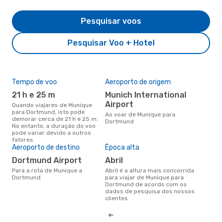
Pesquisar voos
Pesquisar Voo + Hotel
Tempo de voo
Aeroporto de origem
Pre
de 
21 h e 25 m
Munich International
2
Airport
Quando viajares de Munique
para Dortmund, isto pode
Um voo de Munique para
Ao voar de Munique para
demorar cerca de 21 h e 25 m.
Dor
Dortmund
No entanto, a duração do voo
cer
pode variar devido a outros
dad
fatores
mes
Aeroporto de destino
Época alta
Dortmund Airport
abril
Para a rota de Munique a
abril é a altura mais concorrida
Dortmund
para viajar de Munique para
Dortmund de acordo com os
dados de pesquisa dos nossos
clientes