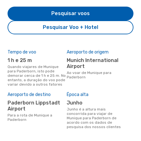
Pesquisar voos
Pesquisar Voo + Hotel
Tempo de voo
Aeroporto de origem
Com
ope
1 h e 25 m
Munich International
D
Airport
Quando viajares de Munique
para Paderborn, isto pode
Companhias aéreas que viajam
Ao voar de Munique para
demorar cerca de 1 h e 25 m. No
de 
Paderborn
entanto, a duração do voo pode
variar devido a outros fatores
Aeroporto de destino
Época alta
A m
res
Paderborn Lippstadt
junho
d
Airport
junho é a altura mais
concorrida para viajar de
setembro é uma das melhores
Para a rota de Munique a
Munique para Paderborn de
altu
Paderborn
acordo com os dados de
Pad
pesquisa dos nossos clientes
Mun
dad