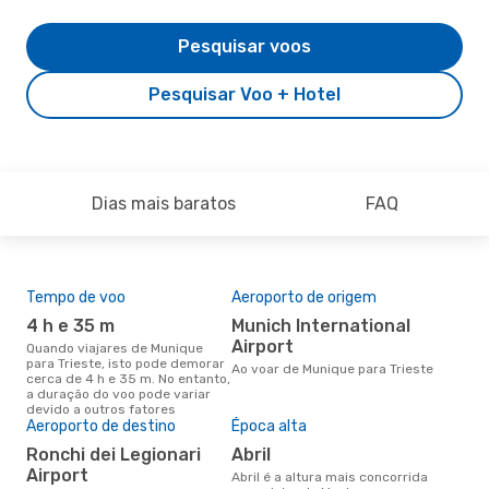
Pesquisar voos
Pesquisar Voo + Hotel
Dias mais baratos
FAQ
Tempo de voo
Aeroporto de origem
Pre
de 
4 h e 35 m
Munich International
2
Airport
Quando viajares de Munique
para Trieste, isto pode demorar
Um voo de Munique para Trieste
Ao voar de Munique para Trieste
cerca de 4 h e 35 m. No entanto,
na 
a duração do voo pode variar
€, 
devido a outros fatores
pre
Aeroporto de destino
Época alta
Ronchi dei Legionari
abril
Airport
abril é a altura mais concorrida