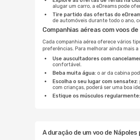
Explore as ofertas de férias na ci
alugar um carro, a eDreams pode ofe
Tire partido das ofertas do eDrea
de automóveis durante todo o ano, co
Companhias aéreas com voos de 
Cada companhia aérea oferece vários tip
preferências. Para melhorar ainda mais a
Use auscultadores com cancelamen
confortável.
Beba muita água
: o ar da cabina po
Escolha o seu lugar com sensatez
:
com crianças, poderá ser uma boa ide
Estique os músculos regularmente
A duração de um voo de Nápoles 