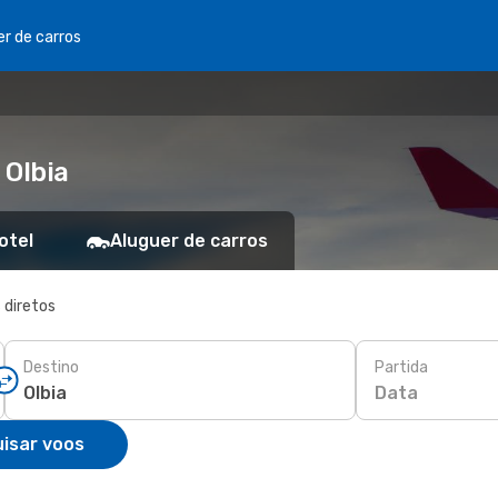
er de carros
 Olbia
otel
Aluguer de carros
 diretos
Destino
Partida
Data
isar voos