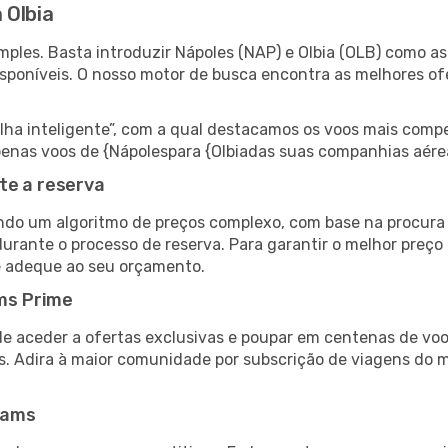
 Olbia
ples. Basta introduzir Nápoles (NAP) e Olbia (OLB) como as 
isponíveis. O nosso motor de busca encontra as melhores o
 inteligente”, com a qual destacamos os voos mais compet
 apenas voos de {Nápolespara {Olbiadas suas companhias aére
te a reserva
do um algoritmo de preços complexo, com base na procura e
urante o processo de reserva. Para garantir o melhor preço 
e adeque ao seu orçamento.
ms Prime
de aceder a ofertas exclusivas e poupar em centenas de voo
s. Adira à maior comunidade por subscrição de viagens do
eams