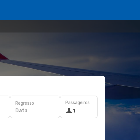
Passageiros
Regresso
Data
1