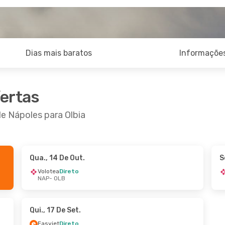
Dias mais baratos
Informações
fertas
de Nápoles para Olbia
Qua., 14 De Out.
S
 De Set.
- Seg., 14 De Set.
Volotea
Direto
NAP
- OLB
a
Direto
OLB
a
Direto
NAP
Qui., 17 De Set.
Easyjet
Direto