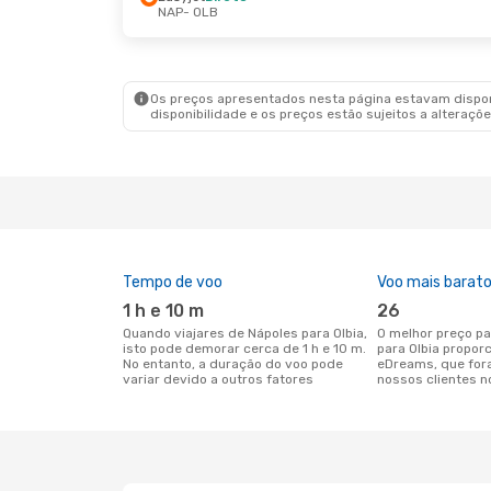
NAP
- OLB
Os preços apresentados nesta página estavam disponí
disponibilidade e os preços estão sujeitos a alteraçõe
Tempo de voo
Voo mais barat
1 h e 10 m
26
Quando viajares de Nápoles para Olbia,
O melhor preço para voos de Nápoles
isto pode demorar cerca de 1 h e 10 m.
para Olbia propor
No entanto, a duração do voo pode
eDreams, que for
variar devido a outros fatores
nossos clientes n