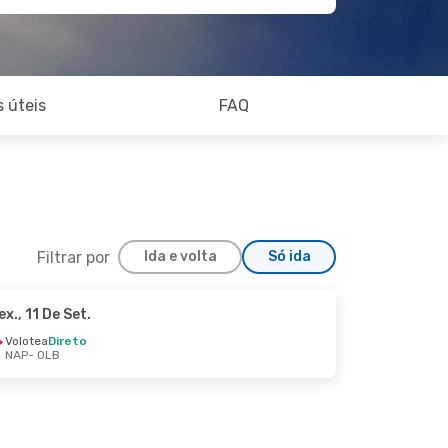
 úteis
FAQ
Filtrar por
Ida e volta
Só ida
ex., 11 De Set.
Volotea
Direto
NAP
- OLB