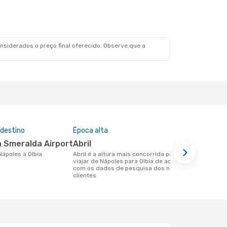
siderados o preço final oferecido. Observe que a
 destino
Época alta
Companhia
nesta rota
ta Smeralda Airport
abril
Easyjet,
 Nápoles a Olbia
abril é a altura mais concorrida para
viajar de Nápoles para Olbia de acordo
Companhias aéreas que viajam de
com os dados de pesquisa dos nossos
Nápoles para
clientes