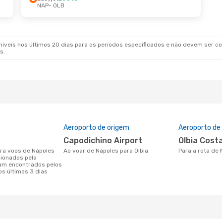
NAP
- OLB
veis nos últimos 20 dias para os períodos especificados e não devem ser con
s.
o
Aeroporto de origem
Aeroporto de
Capodichino Airport
Olbia Cos
Ao voar de Nápoles para Olbia
Para a rota de
cionados pela
am encontrados pelos
os últimos 3 dias