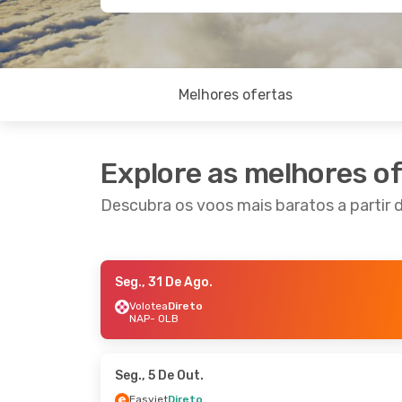
Melhores ofertas
Explore as melhores o
Descubra os voos mais baratos a partir 
Seg., 31 De Ago.
Sáb., 26 De Set.
- Seg., 28 De Set.
Sex., 11
Volotea
Direto
NAP
- OLB
Easyjet
Direto
Volote
NAP
- OLB
NAP
- 
Easyjet
Direto
Volote
OLB
- NAP
OLB
- 
Seg., 5 De Out.
Easyjet
Direto