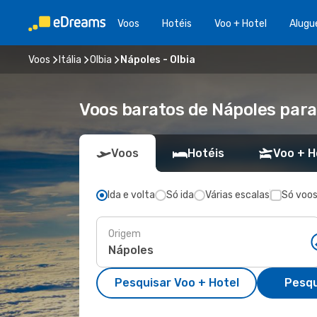
Voos
Hotéis
Voo + Hotel
Alugu
Voos
Itália
Olbia
Nápoles - Olbia
Voos baratos de Nápoles para
Voos
Hotéis
Voo + H
Ida e volta
Só ida
Várias escalas
Só voos
Origem
Pesquisar Voo + Hotel
Pesqu