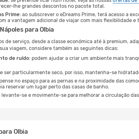
dade
: se pretende ficar num hotel, veja as nossas
ofertas de
recer-lhe grandes descontos no pacote total.
ms Prime
: ao subscrever o eDreams Prime, terá acesso a exc
m a vantagem adicional de viajar com mais flexibilidade e 
Nápoles para Olbia
os de serviço, desde a classe económica até à premium, ad
 sua viagem, considere também as seguintes dicas:
to de ruído
: podem ajudar a criar um ambiente mais tranqu
de ser particularmente seco, por isso, mantenha-se hidratad
 pense no espaço para as pernas e na proximidade das comod
ia reservar um lugar perto das casas de banho.
: levante-se e movimente-se para melhorar a circulação das
para Olbia