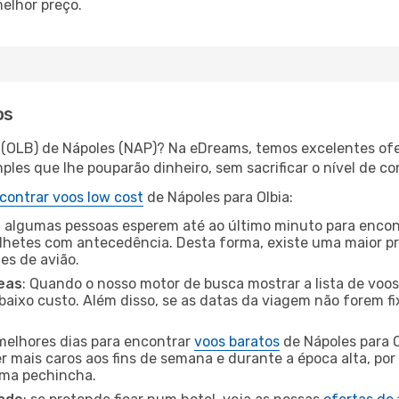
elhor preço.
os
a (OLB) de Nápoles (NAP)? Na eDreams, temos excelentes ofe
les que lhe pouparão dinheiro, sem sacrificar o nível de co
contrar voos low cost
de Nápoles para Olbia:
 algumas pessoas esperem até ao último minuto para encont
hetes com antecedência. Desta forma, existe uma maior pr
tes de avião.
eas
: Quando o nosso motor de busca mostrar a lista de voos 
baixo custo. Além disso, se as datas da viagem não forem fi
 melhores dias para encontrar
voos baratos
de Nápoles para O
r mais caros aos fins de semana e durante a época alta, por
uma pechincha.